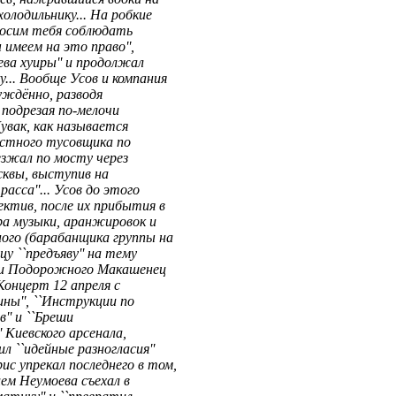
олодильнику... На робкие
просим тебя соблюдать
имеем на это право'',
ва хуиры'' и продолжал
... Вообще Усов и компания
нуждённо, разводя
 подрезая по-мелочи
Чувак, как называется
местного тусовщика по
еезжал по мосту через
осквы, выступив на
расса''... Усов до этого
ектив, после их прибытия в
ра музыки, аранжировок и
ого (барабанщика группы на
у ``предъяву'' на тему
а и Подорожного Макашенец
 Концерт 12 апреля с
ины'', ``Инструкции по
'' и ``Бреши
' Киевского арсенала,
л ``идейные разногласия''
с упрекал последнего в том,
ием Неумоева съехал в