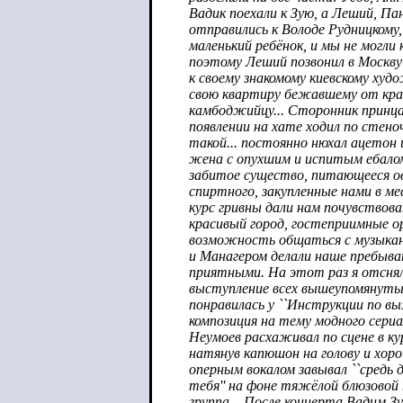
Вадик поехали к Зую, а Леший, Па
отправились к Володе Рудницкому,
маленький ребёнок, и мы не могли к
поэтому Леший позвонил в Москву
к своему знакомому киевскому худ
свою квартиру бежавшему от кра
камбоджийцу... Сторонник принца
появлении на хате ходил по стено
такой... постоянно нюхал ацетон и
жена с опухшим и испитым ебалом
забитое существо, питающееся о
спиртного, закупленные нами в ме
курс гривны дали нам почувствова
красивый город, гостеприимные о
возможность общаться с музыкант
и Манагером делали наше пребыва
приятными. На этот раз я отснял
выступление всех вышеупомянутых
понравилась у ``Инструкции по в
композиция на тему модного сериала
Неумоев расхаживал по сцене в кур
натянув капюшон на голову и хор
оперным вокалом завывал ``средь д
тебя'' на фоне тяжёлой блюзовой
группа... После концерта Вадим З