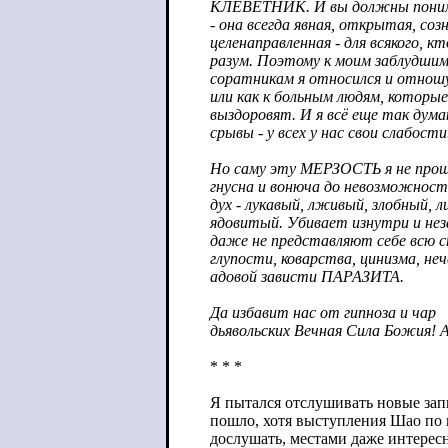
КЛЕВЕТНИК. И вы должны понима
- она всегда явная, открытая, соз
целенаправленная - для всякого, к
разум. Поэтому к моим заблудшим
соратникам я относился и отнош
или как к больным людям, которы
выздоровят. И я всё еще так дум
срывы - у всех у нас свои слабости.
Но саму эту МЕРЗОСТЬ я не прощ
гнусна и вонюча до невозможност
дух - лукавый, лживый, злобный, 
ядовитый. Убивает изнутри и нез
даже не представляют себе всю с
глупости, коварства, цинизма, не
адовой зависти ПАРАЗИТА.
Да избавит нас от гипноза и чар
дьявольских Вечная Сила Божия! 
* * *
Я пытался отслушивать новые запи
пошло, хотя выступления Шао по
дослушать, местами даже интерес