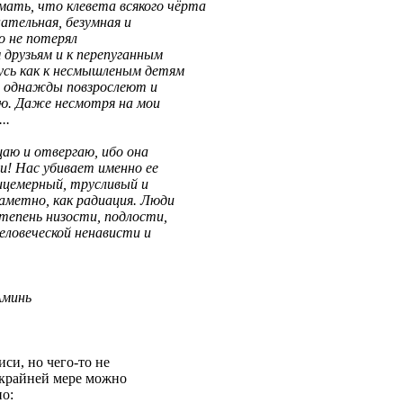
ть, что клевета всякого чёрта
нательная, безумная и
то не потерял
 друзьям и к перепуганным
усь как к несмышленым детям
е однажды повзрослеют и
аю. Даже несмотря на мои
..
аю и отвергаю, ибо она
и! Нас убивает именно ее
лицемерный, трусливый и
аметно, как радиация. Люди
тепень низости, подлости,
человеческой ненависти и
Аминь
си, но чего-то не
 крайней мере можно
но: