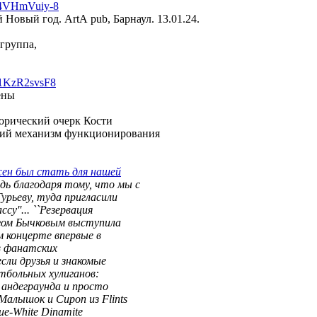
=j4VHmVu
iy-8
Новый год. АrtА pub, Барнаул. 13.01.24.
 группа,
-1KzR2s
vsF8
ены
орический очерк Кости
ий механизм функционирования
жен был стать для нашей
ь благодаря тому, что мы с
урьеву, туда пригласили
су''... ``Резервация
егом Бычковым выступила
 концерте впервые в
в фанатских
несли друзья и знакомые
тбольных хулиганов:
 андеграунда и просто
Малышок и Сироп из Flints
ue-White Dinamite