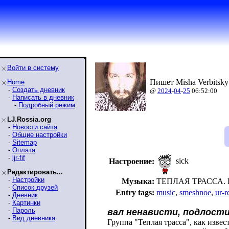
Войти в систему
Пишет Misha Verbitsky
Home
-
Создать дневник
@
2024
-
04
-
25
06:52:00
-
Написать в дневник
-
Подробный режим
LJ.Rossia.org
-
Новости сайта
-
Общие настройки
-
Sitemap
-
Оплата
-
ljr-fif
sick
Настроение:
Редактировать...
-
Настройки
Музыка:
ТЕПЛАЯ ТРАССА. 
-
Список друзей
Entry tags:
music
,
smeshnoe
,
ur-r
-
Дневник
-
Картинки
-
Пароль
вал ненависти, подлости
-
Вид дневника
Группа "Теплая трасса", как извес