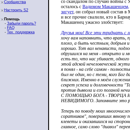
со скандалом по случаю войны с 
Сообщества
осталось с
Вадимом Макашенцем,
Настроить S2
зигует
, он собрал новый состав в
и все прочие свалили, кто в Барнау
Помощь
Макашенец ужасно злобствует:
-
Забыли пароль?
-
FAQ
-
Тех. поддержка
Друзья мои! Все эти тридцать с л
хочу вам напомнить, что врать, 
плохо, а быть честным, добрым и
хорошо. Тот вал ненависти, подл
обрушился на меня - открыто и мн
есть то, что нас убивает, одного
этой адской нечеловеческой жути 
я понял - на себе самом - полност
был не один, но с теми, кого Бог д
ближних. Именно в моём служении
секрет успеха и долговечности "
против дьявола и его поганой н
С ПОМОЩЬЮ БОГА - ТВОРЦА 
НЕВИДИМОГО. Запомните это раз
Теперь по поводу моих многочисле
соратников", поверивших явному п
клеветы и оказавшихся на сторон
главное, само слово "диавол" пере