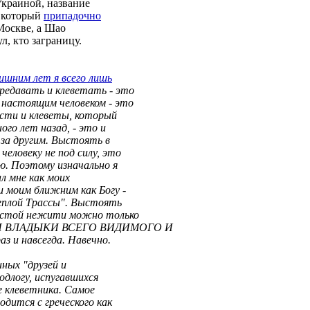
Украиной, название
который
припадочно
 Москве, а Шао
л, кто заграницу.
ишним лет я всего лишь
предавать и клеветать - это
 настоящим человеком - это
ости и клеветы, который
ого лет назад, - это и
 за другим. Выстоять в
человеку не под силу, это
ью. Поэтому изначально я
ал мне как моих
 моим ближним как Богу -
Теплой Трассы". Выстоять
ечистой нежити можно только
И ВЛАДЫКИ ВСЕГО ВИДИМОГО И
 и навсегда. Навечно.
нных "друзей и
одлогу, испугавшихся
е клеветника. Самое
водится с греческого как