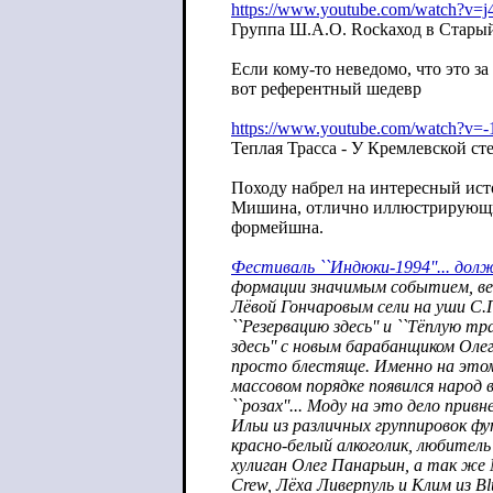
https://www.youtube.com/watch?v
Группа Ш.А.О. Rockаход в Старый 
Если кому-то неведомо, что это за
вот референтный шедевр
https://www.youtube.com/watch?v=
Теплая Трасса - У Кремлевской ст
Походу набрел на интересный ист
Мишина, отлично иллюстрирующ
формейшна.
Фестиваль ``Индюки-1994''... дол
формации значимым событием, вед
Лёвой Гончаровым сели на уши С.Г
``Резервацию здесь'' и ``Тёплую трас
здесь'' с новым барабанщиком Ол
просто блестяще. Именно на этом
массовом порядке появился народ 
``розах''... Моду на это дело прив
Ильи из различных группировок фу
красно-белый алкоголик, любитель
хулиган Олег Панарьин, а так же 
Crew, Лёха Ливерпуль и Клим из Bl