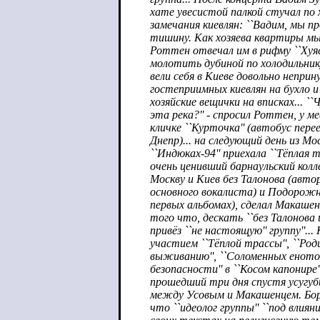
хате увесистой палкой стучал по х
замечания киевлян: ``Вадим, мы 
тишину. Как хозяева квартиры мы 
Роттен отвечал им в рифму ``Хуяе
молотить дубиной по холодильнику
вели себя в Киеве довольно непри
гостеприимных киевлян на бухло и
хозяйские вещички на вписках... ``
эта река?'' - спросил Роттен, у 
кличке ``Курточка'' (автобус пер
Днепр)... на следующий день из М
``Индюках-94'' приехала ``Тёплая т
очень ценивший барнаульский колл
Москву и Киев без Талонова (авто
основного вокалиста) и Подорожн
первых альбомах), сделал Макашенц
того что, дескать ``без Талонов
привёз ``не настоящую'' группу''...
участием ``Тёплой трассы'', ``Род
выживанию'', ``Соломенных енотов
безопасности'' в ``Косом капонире'
прошедший три дня спустя усугуби
между Усовым и Макашенцем. Бори
что ``идеолог группы'' ``под влиян