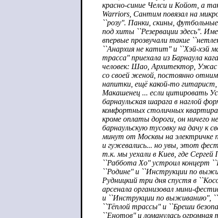
красно-синие Челси и Койот, а та
Warriors, Сантим повязал на мик
``розу''. Панки, скины, футбольны
под хиты ``Резервации здесь''. Име
впервые прозвучали такие ``нетле
``Анархия не катит'' и ``Хэй-хэй ма
трасса'' приехала из Барнаула каг
человек: Шао, Архитектор, Ужас 
со своей женой, постоянно отним
напитки, ещё какой-то гитарист,
Макашенец ... если цитировать Ус
барнаульская шарага в наглой фор
комфортных столичных квартирах'
кроме оплаты дороги, он ничего не
барнаульскую тусовку на дачу к св
минут от Москвы на электричке по
и гужевались... но увы, этот фес
т.к. мы уехали в Киев, где Сергей
``Раббота Хо'' устроил концерт `
``Родине'' и ``Инструкции по выжи
Рудницкий три дня спустя в ``Косо
арсенала организовал мини-фестив
и ``Инструкции по выживанию'', `
``Тёплой трассы'' и ``Бреши безопа
``Енотов'' и ломанулась огромная