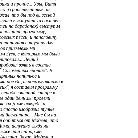
рина и прочие... Увы, Витя
-то из родственников, не
ожил что бы под вывеской
вавшей выступить в составе
ттен на барабанах) выступил
 исполнить программу,
овских песен, и наполовину
ти типичная ситуация для
нтов приемлемыми
им Зуев, с которым мы были
етировали... Леший
пробовал взять в состав
``Соломенных енотах''. В
иртных напитков и
и поезда, использовавшими в
ик'', я составил программу
 неподключённой гитаре в
ев один день мы провели
оказал Диме аккорды и,
но сносно изобразил тупые
а бас-гитаре... Мне бы на
ся добиться от Моделя, что
има, испугано глядя на
 позже наш табор мы
 Англина, Захар, Модель и