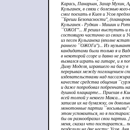
Карась, Панарьин, Захар Мухин, А
Кульганек, в связи с болезнью кого
смог поехать в Киев и Усов предл
``Бреши Безопасности'', (планиро
Кульганек - Рудкин - Мишин и Ро
``ОЖОГ''... Я решил выступить и
состоящую частично из своих и Ус
из песен Кульганека (вполне кста
раннего ``ОЖОГа'')... Из музыка
кандидатами были только я и Вад
в некоторой ссоре и давно не реп
вызвался играть на гитаре, и я по
Диму Моделя, игравшего на басу в 
перерывах между поглощением сп
издевательствами над пассажирам
качестве средства общения ``сурж
и даже попробовал побренчать на
душной плацкарте... Приехав в Ки
всей толпой у некоего Макса... я п
записав их на бумажку, он доволь
монотонные партии ``восьмыми'' н
этом успокоиться, но я постарал
бы он разнообразил свои партии. Д
меня, сказал что постарается...
разделили на две части: Усов, Аня