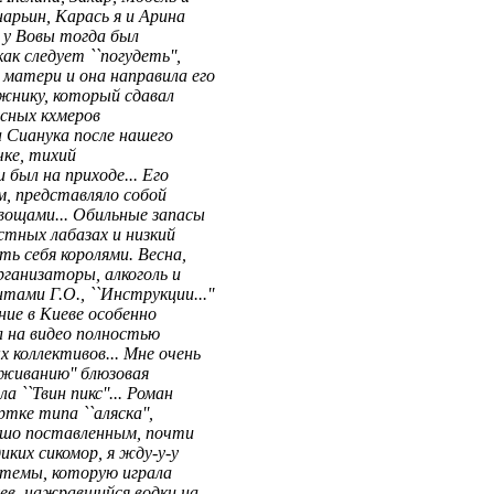
нарьин, Карась я и Арина
 у Вовы тогда был
ак следует ``погудеть'',
 матери и она направила его
ожнику, который сдавал
сных кхмеров
 Сианука после нашего
чке, тихий
 был на приходе... Его
, представляло собой
вощами... Обильные запасы
стных лабазах и низкий
ть себя королями. Весна,
рганизаторы, алкоголь и
ами Г.О., ``Инструкции...''
ние в Киеве особенно
 на видео полностью
 коллективов... Мне очень
ыживанию'' блюзовая
 ``Твин пикс''... Роман
тке типа ``аляска'',
ошо поставленным, почти
иких сикомор, я жду-у-у
 темы, которую играла
уев, нажравшийся водки на