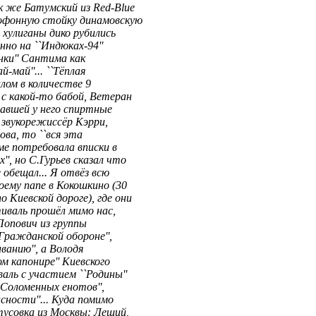
к же Батумский из Red-Blue
рофонную стойку динамовскую
е хулиганы дико рубились
нно на ``Индюках-94''
нки'' Сантима как
й-май''... ``Тёплая
алом в количестве 9
с какой-то бабой, Ветеран
авшей у него спиртные
 звукорежиссёр Кэрри,
ова, то ``вся эта
ме потребовала вписки в
', но С.Гурьев сказал что
 обещал... Я отвёз всю
оему папе в Кокошкино (30
 Киевской дороге), где они
тиваль прошёл мимо нас,
 Попович из группы
`Гражданской обороне'',
ванию'', а Володя
м капонире'' Киевского
аль с участием ``Родины''
`Соломенных енотов'',
сности''... Куда помимо
 тусовка из Москвы: Леший,