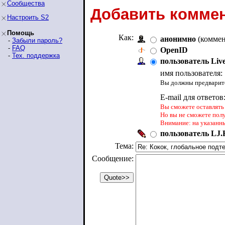
Сообщества
Добавить коммен
Настроить S2
Помощь
Как:
анонимно
(коммен
-
Забыли пароль?
-
FAQ
OpenID
-
Тех. поддержка
пользователь Liv
имя пользователя:
Вы должны предварите
E-mail для ответов
Вы сможете оставлять 
Но вы не сможете пол
Внимание: на указанн
пользователь LJ.R
Тема:
Сообщение: