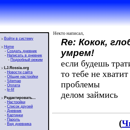
Некто написал,
Войти в систему
Re: Кокок, гл
Home
умрем!
-
Создать дневник
-
Написать в дневник
-
Подробный режим
если будешь трат
LJ.Rossia.org
то тебе не хвати
-
Новости сайта
-
Общие настройки
-
Sitemap
проблемы
-
Оплата
-
ljr-fif
делом займись
Редактировать...
-
Настройки
-
Список друзей
-
Дневник
-
Картинки
-
Пароль
(
Ч
-
Вид дневника