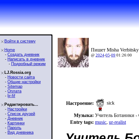
Войти в систему
Пишет Misha Verbitsky
Home
-
Создать дневник
@
2024
-
05
-
09
01:26:00
-
Написать в дневник
-
Подробный режим
LJ.Rossia.org
-
Новости сайта
-
Общие настройки
-
Sitemap
-
Оплата
-
ljr-fif
sick
Настроение:
Редактировать...
-
Настройки
-
Список друзей
Музыка:
Учитель Ботаники - 
-
Дневник
Entry tags:
music
,
ur-realist
-
Картинки
-
Пароль
-
Вид дневника
Учитель Бо