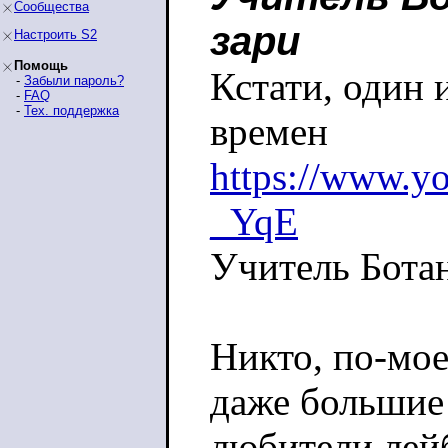
Сообщества
зари
Настроить S2
Помощь
Кстати, один 
-
Забыли пароль?
-
FAQ
-
Тех. поддержка
времен
https://www.
_YqE
Учитель Ботан
Никто, по-мое
даже большие
любители лейб