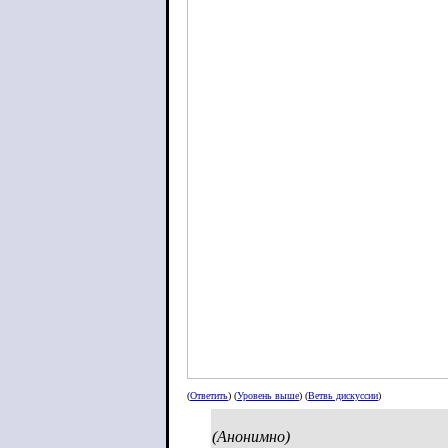
(
Ответить
) (
Уровень выше
) (
Ветвь дискуссии
)
(Анонимно)