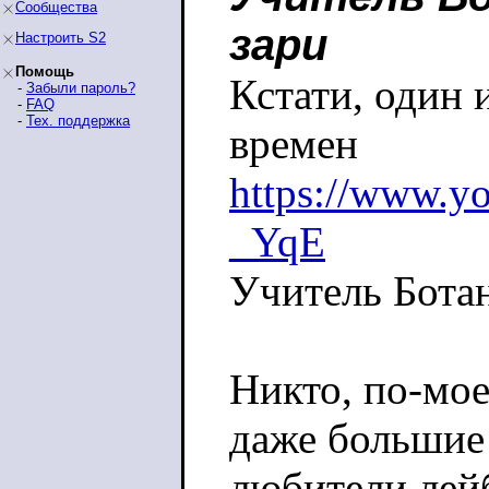
Сообщества
зари
Настроить S2
Помощь
Кстати, один 
-
Забыли пароль?
-
FAQ
-
Тех. поддержка
времен
https://www.
_YqE
Учитель Ботан
Никто, по-мое
даже большие
любители лейб