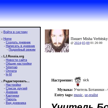
Войти в систему
Пишет Misha Verbitsky
Home
-
Создать дневник
@
2024
-
05
-
09
01:26:00
-
Написать в дневник
-
Подробный режим
LJ.Rossia.org
-
Новости сайта
-
Общие настройки
-
Sitemap
-
Оплата
-
ljr-fif
sick
Настроение:
Редактировать...
-
Настройки
-
Список друзей
Музыка:
Учитель Ботаники - 
-
Дневник
Entry tags:
music
,
ur-realist
-
Картинки
-
Пароль
-
Вид дневника
Учитель Бо