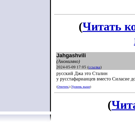
(
Читать к
Jahgashvili
(Анонимно)
2024-05-09 17:05
(
ссылка
)
русский Джа это Сталин
у русстафарианцев вместо Силасие д
(
Ответить
) (
Уровень выше
)
(
Чит