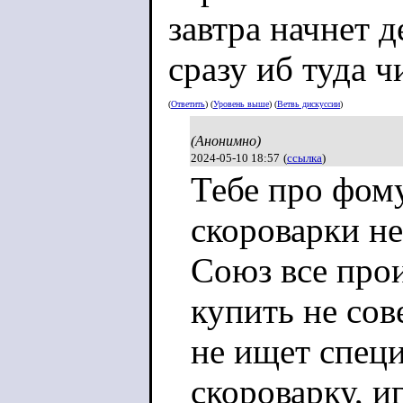
завтра начнет 
сразу иб туда ч
(
Ответить
) (
Уровень выше
) (
Ветвь дискуссии
)
(Анонимно)
2024-05-10 18:57
(
ссылка
)
Тебе про фом
скороварки не
Союз все про
купить не сов
не ищет спец
скороварку, и