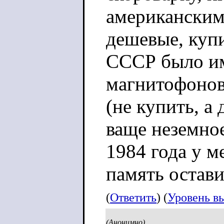
американским
дешевые, купи
СССР было им
магнитофонов
(не купить, а
ваще неземно
1984 года у м
память остави
(
Ответить
) (
Уровень в
(Анонимно)