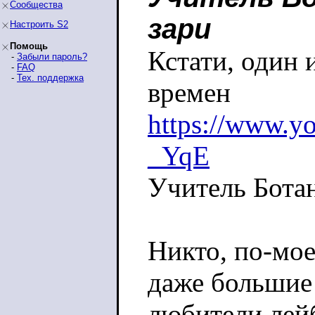
Сообщества
зари
Настроить S2
Помощь
Кстати, один 
-
Забыли пароль?
-
FAQ
-
Тех. поддержка
времен
https://www.
_YqE
Учитель Ботан
Никто, по-мое
даже большие
любители лейб