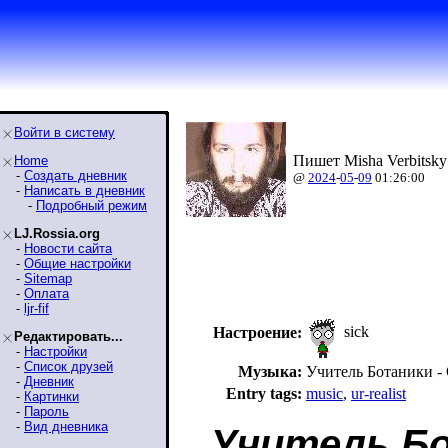
Войти в систему
Пишет Misha Verbitsky
Home
-
Создать дневник
@
2024
-
05
-
09
01:26:00
-
Написать в дневник
-
Подробный режим
LJ.Rossia.org
-
Новости сайта
-
Общие настройки
-
Sitemap
-
Оплата
-
ljr-fif
sick
Настроение:
Редактировать...
-
Настройки
-
Список друзей
Музыка:
Учитель Ботаники - 
-
Дневник
Entry tags:
music
,
ur-realist
-
Картинки
-
Пароль
-
Вид дневника
Учитель Бо