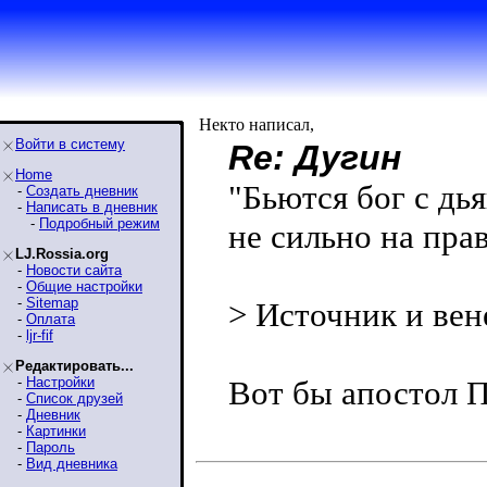
Некто написал,
Войти в систему
Re: Дугин
Home
"Бьются бог с дь
-
Создать дневник
-
Написать в дневник
-
Подробный режим
не сильно на пра
LJ.Rossia.org
-
Новости сайта
-
Общие настройки
-
Sitemap
> Источник и вен
-
Оплата
-
ljr-fif
Редактировать...
-
Настройки
Вот бы апостол П
-
Список друзей
-
Дневник
-
Картинки
-
Пароль
-
Вид дневника