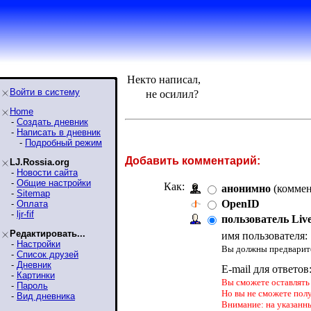
Некто написал,
Войти в систему
не осилил?
Home
-
Создать дневник
-
Написать в дневник
-
Подробный режим
Добавить комментарий:
LJ.Rossia.org
-
Новости сайта
-
Общие настройки
Как:
анонимно
(коммен
-
Sitemap
OpenID
-
Оплата
-
ljr-fif
пользователь Liv
Редактировать...
имя пользователя:
-
Настройки
Вы должны предварите
-
Список друзей
-
Дневник
E-mail для ответов
-
Картинки
Вы сможете оставлять 
-
Пароль
Но вы не сможете пол
-
Вид дневника
Внимание: на указанн