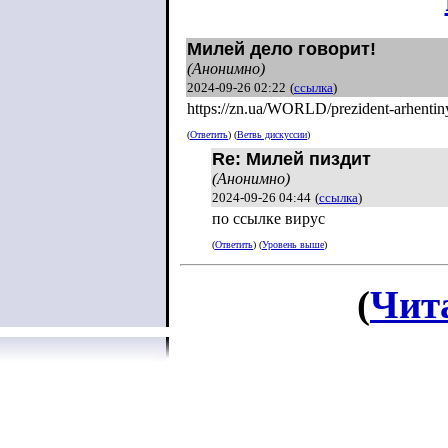
Милей дело говорит!
(Анонимно)
2024-09-26 02:22
(
ссылка
)
https://zn.ua/WORLD/prezident-arhentin
(
Ответить
) (
Ветвь дискуссии
)
Re: Милей пиздит
(Анонимно)
2024-09-26 04:44
(
ссылка
)
по ссылке вирус
(
Ответить
) (
Уровень выше
)
(
Чит