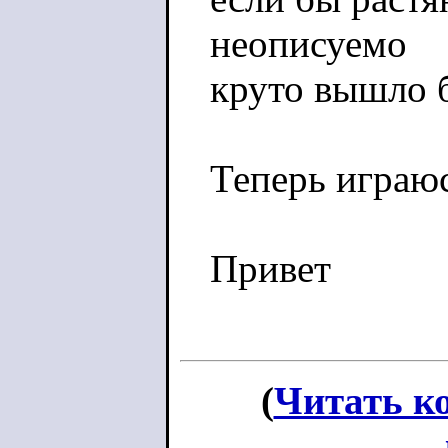
неописуемо
круто вышло б
Теперь играюс
Привет
(
Читать к