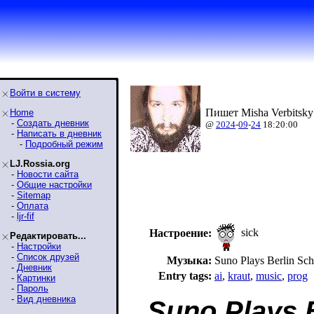
Войти в систему
Пишет Misha Verbitsky
Home
-
Создать дневник
@
2024
-
09
-
24
18:20:00
-
Написать в дневник
-
Подробный режим
LJ.Rossia.org
-
Новости сайта
-
Общие настройки
-
Sitemap
-
Оплата
-
ljr-fif
sick
Настроение:
Редактировать...
-
Настройки
-
Список друзей
Музыка:
Suno Plays Berlin Sch
-
Дневник
Entry tags:
ai
,
kraut
,
music
,
prog
-
Картинки
-
Пароль
-
Вид дневника
Suno Plays B