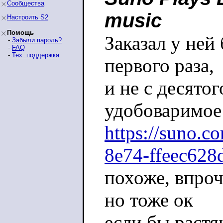
Сообщества
music
Настроить S2
Помощь
Заказал у ней
-
Забыли пароль?
-
FAQ
-
Тех. поддержка
первого раза,
и не с десято
удобоваримое
https://suno.
8e74-ffeec628
похоже, впроч
но тоже ок
если бы растя