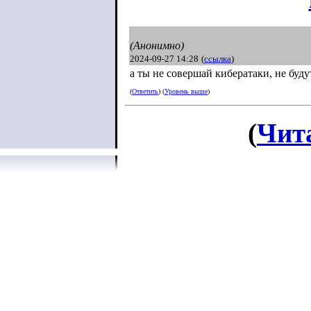
(Анонимно)
2024-09-27 14:28
(
ссылка
)
а ты не совершай кибератаки, не буду
(
Ответить
) (
Уровень выше
)
(
Чит