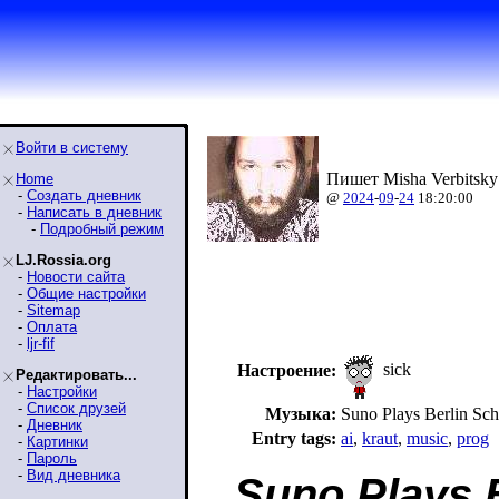
Войти в систему
Пишет Misha Verbitsky
Home
-
Создать дневник
@
2024
-
09
-
24
18:20:00
-
Написать в дневник
-
Подробный режим
LJ.Rossia.org
-
Новости сайта
-
Общие настройки
-
Sitemap
-
Оплата
-
ljr-fif
sick
Настроение:
Редактировать...
-
Настройки
-
Список друзей
Музыка:
Suno Plays Berlin Sch
-
Дневник
Entry tags:
ai
,
kraut
,
music
,
prog
-
Картинки
-
Пароль
-
Вид дневника
Suno Plays B