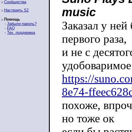
Сообщества
music
Настроить S2
Помощь
Заказал у ней
-
Забыли пароль?
-
FAQ
-
Тех. поддержка
первого раза,
и не с десято
удобоваримое
https://suno.
8e74-ffeec628
похоже, впроч
но тоже ок
если бы растя