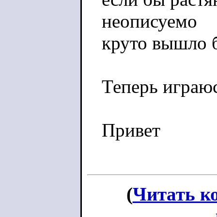
неописуемо
круто вышло б
Теперь играюс
Привет
(
Читать к