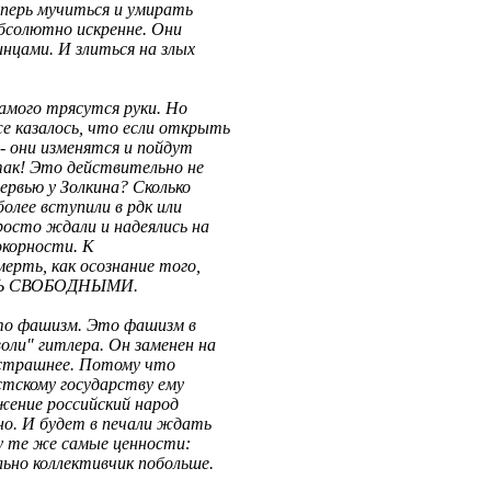
перь мучиться и умирать
бсолютно искренне. Они
нцами. И злиться на злых
самого трясутся руки. Но
е казалось, что если открыть
 - они изменятся и пойдут
так! Это действительно не
ервью у Золкина? Сколько
более вступили в рдк или
осто ждали и надеялись на
окорности. К
ерть, как осознание того,
ЫТЬ СВОБОДНЫМИ.
сто фашизм. Это фашизм в
ли" гитлера. Он заменен на
 страшнее. Потому что
тскому государству ему
жение российский народ
о. И будет в печали ждать
у те же самые ценности:
ьно коллективчик побольше.