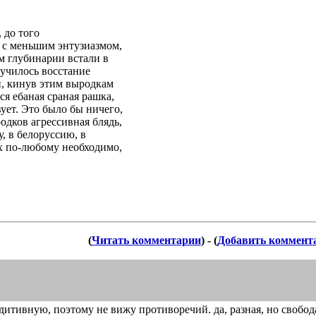
 до того
ь с меньшим энтузиазмом,
ом глубинарии встали в
лучилось восстание
и, кинув этим выродкам
ся ебаная сраная рашка,
вует. Это было бы ничего,
одков агрессивная блядь,
, в белоруссию, в
их по-любому необходимо,
(
Читать комментарии
) - (
Добавить коммент
итивную, поэтому не вижу противоречий. да, разная, но свобод