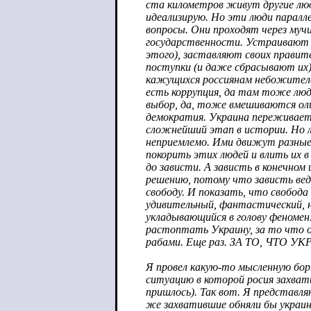
ста километров живут другие люд
идеализирую. Но эти люди парал
вопросы. Они проходят через муч
государственности. Устраивают д
этого), заставляют своих правит
поступки (и даже сбрасывают их)
кажущихся россиянам небожителе
есть коррупция, да там тоже люд
выбор, да, тоже вмешиваются оли
демократия. Украина переживает
сложнейший этап в истории. Но л
неприемлемо. Ими движут разные
покорить этих людей и влить их 
до зависти. А зависть в конечном
решению, потому что зависть в
свободу. И показать, что свобода 
удивительный, фантастический, н
укладывающийся в голову феноме
растоптать Украину, за то что 
рабами. Еще раз. ЗА ТО, ЧТО 
Я провел какую-то мысленную бор
ситуацию в которой росия захват
пришлось). Так вот. Я представляю
же захватившие обняли бы украинц