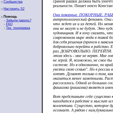
сраной рашки должна быть уничто
Сообщества
реальности. Пишет некто Конста
Настроить S2
Они покорные. ПОКОРНЫЕ. РАБЫ
Помощь
антропологический феномен. Они 
-
Забыли пароль?
что ждет их и их детей. Но меня
-
FAQ
-
Тех. поддержка
они не могут и не будут. Это чу
чудовищная. И я хочу сказать, что
современном мире люди в такой б
для себя решения (причем в макси
добровольно перейти в рабство. 
раз. ДОБРОВОЛЬНО. ПЕРЕЙТИ. В
этом здесь - мне не верят. Мне го
не герой. Я, возможно, не смог 
системе. Но я однозначно, по кра
увезти свою семью". Но в россии 
хотят. Думают только о том, как
оказаться менее заметными. Рас
рассосалось. Одной из больших со
фашизма (рашизма) является и
Вот представьте себе существо к
находится в рабстве и мыслит и
коллектива. Существо, которое др
осознает. А рядом с ним,буквальн