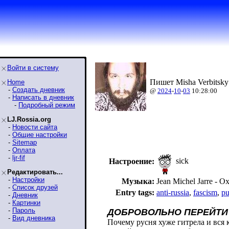
Войти в систему
Пишет Misha Verbitsky
Home
-
Создать дневник
@
2024
-
10
-
03
10:28:00
-
Написать в дневник
-
Подробный режим
LJ.Rossia.org
-
Новости сайта
-
Общие настройки
-
Sitemap
-
Оплата
-
ljr-fif
sick
Настроение:
Редактировать...
-
Настройки
Музыка:
Jean Michel Jarre - O
-
Список друзей
Entry tags:
anti-russia
,
fascism
,
pu
-
Дневник
-
Картинки
-
Пароль
ДОБРОВОЛЬНО ПЕРЕЙТИ
-
Вид дневника
Почему русня хуже гитрела и вся 