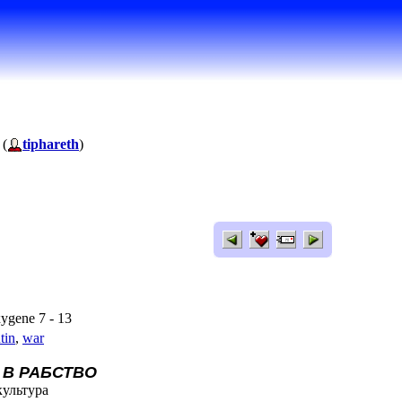
 (
tiphareth
)
xygene 7 - 13
tin
,
war
 В РАБСТВО
культура