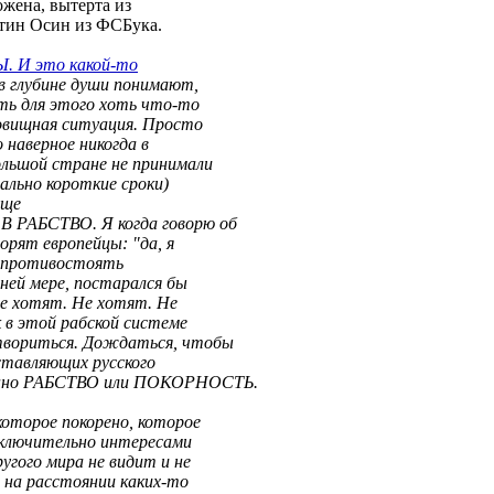
жена, вытерта из
нтин Осин из ФСБука.
. И это какой-то
в глубине души понимают,
ть для этого хоть что-то
довищная ситуация. Просто
 наверное никогда в
ольшой стране не принимали
мально короткие сроки)
Еще
 РАБСТВО. Я когда говорю об
ворят европейцы: "да, я
бы противостоять
йней мере, постарался бы
не хотят. Не хотят. Не
 в этой рабской системе
твориться. Дождаться, чтобы
ставляющих русского
менно РАБСТВО или ПОКОРНОСТЬ.
оторое покорено, которое
сключительно интересами
угого мира не видит и не
о на расстоянии каких-то