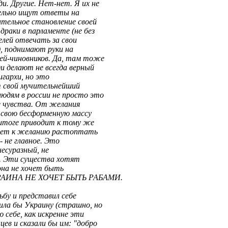
и. Другие. Нет-нет. Я их не
лельно ищут ответы на
ительное становление своей
раки в парламенте (не без
елей отвечать за свои
, поднимают руки на
й-чиновников. Да, там тоже
и делают не всегда верный
гархи, но это
 свой мучительнейший
юдям в россии не просто это
 чувства. От желания
в свою бесформенную массу
 итоге приводит к тому же
едет к желанию растоптать
- не главное. Это
есуразный, не
н. Эти существа хотят
она не хочет быть
УКРАИНА НЕ ХОЧЕТ БЫТЬ РАБАМИ.
ьбу и представил себе
ила бы Украину (страшно, но
 себе, как искренне эти
ев и сказали бы им: "добро