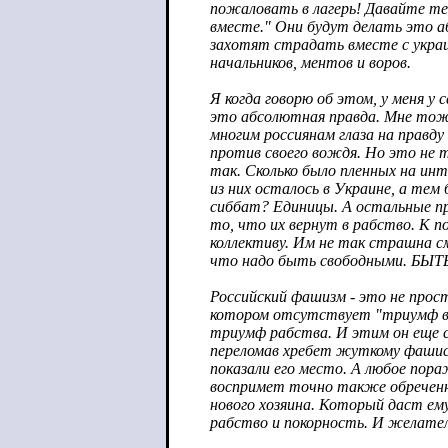
пожаловать в лагерь! Давайте те
вместе." Они будут делать это а
захотят страдать вместе с украи
начальников, ментов и воров.
Я когда говорю об этом, у меня у 
это абсолютная правда. Мне тож
многим россиянам глаза на правду
против своего вождя. Но это не 
так. Сколько было пленных на инт
из них осталось в Украине, а тем 
сиббат? Единицы. А остальные пр
то, что их вернут в рабство. К п
коллективу. Им не так страшна см
что надо быть свободными. Б
Российский фашизм - это не про
котором отсутствует "триумф во
триумф рабства. И этим он еще
переломав хребет жуткому фашис
показали его место. А любое пора
воспримет точно также обреченн
нового хозяина. Который даст ем
рабство и покорность. И желател