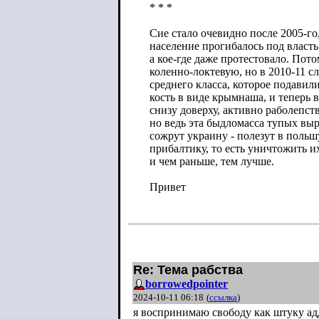
* * *
Сие стало очевидно после 2005-го,
население прогибалось под власт
а кое-где даже протестовало. Пот
коленно-локтевую, но в 2010-11 с
среднего класса, которое подавил
кость в виде крымнаша, и теперь в
снизу доверху, активно раболепст
но ведь эта быдломасса тупых выр
сожрут украину - полезут в польшу
прибалтику, то есть уничтожить 
и чем раньше, тем лучше.
Привет
Re: Тема рабства
borrowedpointer
2024-10-11 06:18
(
ссылка
)
я воспринимаю свободу как штуку адд