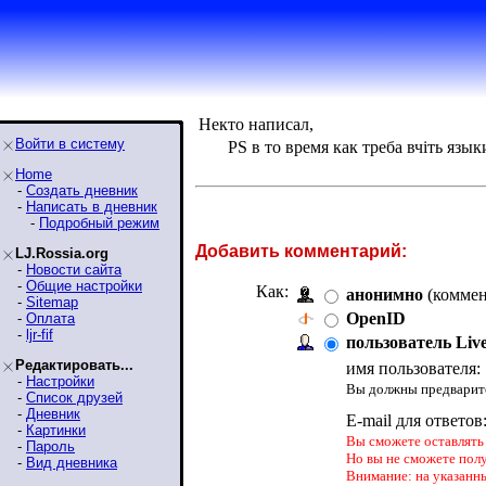
Некто написал,
Войти в систему
PS в то время как треба вчiть язы
Home
-
Создать дневник
-
Написать в дневник
-
Подробный режим
Добавить комментарий:
LJ.Rossia.org
-
Новости сайта
-
Общие настройки
Как:
анонимно
(коммен
-
Sitemap
OpenID
-
Оплата
-
ljr-fif
пользователь Liv
Редактировать...
имя пользователя:
-
Настройки
Вы должны предварите
-
Список друзей
-
Дневник
E-mail для ответов
-
Картинки
Вы сможете оставлять 
-
Пароль
Но вы не сможете пол
-
Вид дневника
Внимание: на указанн