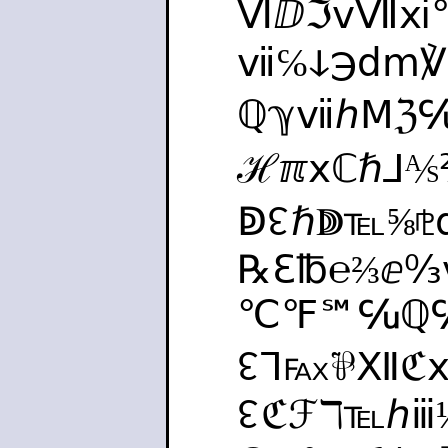
ⅥⅅℑⅴⅦⅺ
ⅶ℅ↆ℈ⅾⅿ
ℚℽⅶℎⅯℨ
ℋℼⅹℂℏ⅃⅍
ↁ↋ℏↇ℡⅝⅊
℞ℇ℔℮⅔ⅇ
℃℉℠℆ℚ℆
↋⅂℻⅌Ⅻℭ
↋ℭℱℸ℡ℎⅲ