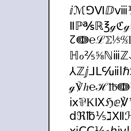
ⅈℳ⅁Ⅵⅅⅷ
Ⅱℙ℁ℝ℥ℊ
↊ↈ℮ℒ⅀⅕℁ⅼ
ℍℴ⅖⅝ℕⅲℤ
⅄ℤⅉ⅃Ⅼ℆ⅱ
ℊ℣ℎ℮ℋ℔ↈ
ⅸ⅌KⅨℌⅇ
ⅾℜ℔⅕ℷⅫ
ⅺↅⅭ⅒ℎⅳ