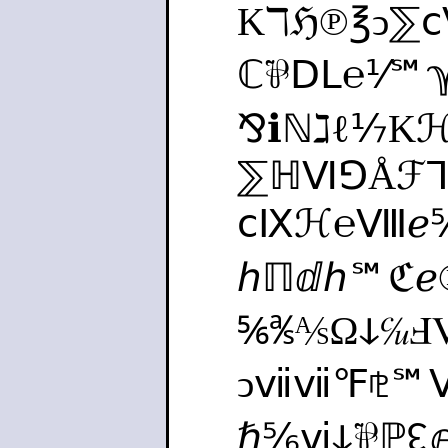
Kℸℌ℗℥ↄ⅀
ℂ⅌ⅮⅬ℮⅟℠
⅋ℹℕℷℓ⅐K
⅀ℍⅥ⅁Åℱ
ⅽⅨℋ℮Ⅷℯ⅚
ℎℿⅆℎ℠ℭℯ
⅚℁⅍Ωↆ℆Ⅎ
ↄⅶⅶ℉⅊℠Ⅵ
ℏ⅚ⅵↆ⅌ℙ↋