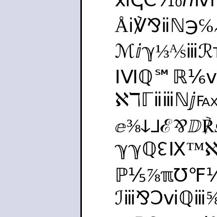
Åⅰ℣⅋ⅱℕ℈
ℳⅈℽ⅓⅍ⅲ
ⅠⅥℚ℠ℝ⅙
ℵℸℾⅱⅲℕⅉ
ⅇ⅜ↆ⅃ℰ⅋ⅅ
ℽℽℚ↋Ⅸ™
ℙ⅕⅞ℼ℧℉⅒
ℐⅲ⅋Ↄⅵℚⅲ