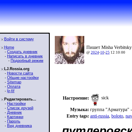
Войти в систему
Пишет Misha Verbitsky
Home
-
Создать дневник
@
2024
-
10
-
25
12:10:00
-
Написать в дневник
-
Подробный режим
LJ.Rossia.org
-
Новости сайта
-
Общие настройки
-
Sitemap
-
Оплата
-
ljr-fif
sick
Настроение:
Редактировать...
-
Настройки
-
Список друзей
Музыка:
группа "Арматура"
-
Дневник
Entry tags:
anti-russia
,
boloto
,
nav
-
Картинки
-
Пароль
-
Вид дневника
путлеровск