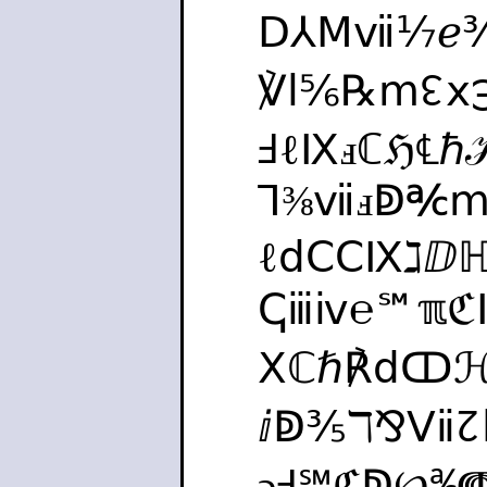
Ⅾ⅄Ⅿⅶ⅐ℯ
℣ⅼ⅚℞ⅿ↋ⅹ
ℲℓⅨⅎℂℌ℄
⅂⅜ⅶⅎↁ℀ⅿ
ℓⅾⅭⅭⅨℷⅅ
ↅⅲⅳ℮℠ℼ
Ⅹℂℏ℟ⅾↀℋ
ⅈↁ⅗ℸ⅋Ⅴⅱ↊
ↄℲ℠ℭↁ℘℁