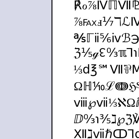
℟ℴ⅞ⅣℿⅦ⅊
⅞℻ⅎ⅐ℸℒ
℁ℾⅱ⅚ⅳℬ℈
ℨ⅕ℊ↋↉ℼ⅂
⅓ⅾ℥℠Ⅶ⅌Ⅿ
Ωℍ⅒ℒↈℌ℠
ⅷ℘ⅶ⅓ℵΩⅈ
ⅅ↉℩⅗ℷ℘ℨ
Ⅻℷⅶℏↀ⅂ⅾ