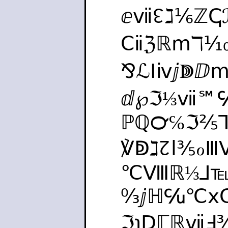
ⅇⅶ↋ℷ⅙ℤↅ
Ⅽⅱℨℝⅿℸ⅒
⅋ℒⅠⅳⅉↇⅅ
ⅆ℘ℑ⅓ⅶ℠
ℙℚ℺℅ℑ⅖⅂
℣ↁℷ↊ⅼ⅗ℴ
℃Ⅷℝ⅓⅃℡
↉ⅉℍ℆℃ⅹⅭ
ℑ℩ⅮℾℝⅶℲ