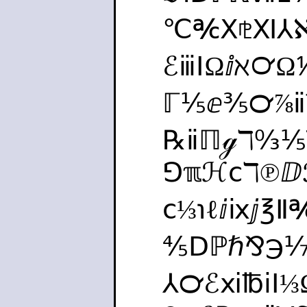
℃℀Ⅹ⅊Ⅺ⅄
ℰⅲⅠΩⅈℵ℺
ℾ⅕ⅇ⅗℺⅞ⅱ
℞ⅱℿℊℸ↉⅕
⅁ℼℋⅽℸ℗ⅅ
ⅽ⅓℩ℓⅈⅸⅉ
⅘Ⅾℙℏ⅋℈⅐
⅄℺ℰⅺ℔ⅰⅠ