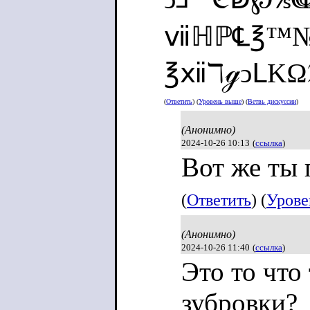
ⅶℍℙ℄℥™
℥ⅻℸℊↄⅬKΩ
(
Ответить
) (
Уровень выше
) (
Ветвь дискуссии
)
(Анонимно)
2024-10-26 10:13
(
ссылка
)
Вот же ты 
(
Ответить
) (
Урове
(Анонимно)
2024-10-26 11:40
(
ссылка
)
Это то что
зубровки?