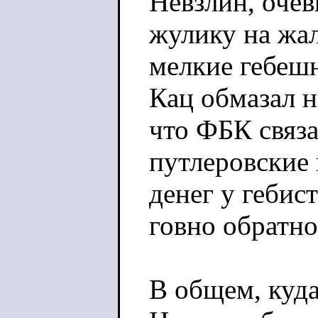
Невзлин, оче
жулику на жал
мелкие гебеш
Кац обмазал н
что ФБК связа
путлеровские 
денег у гебис
говно обратно
В общем, куда