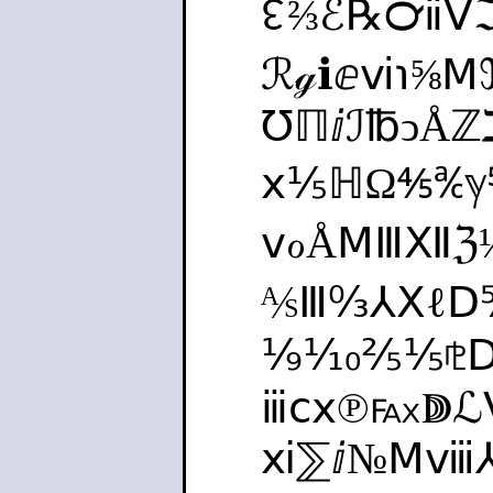
↋⅔ℰ℞℺ⅱ
ℛℊℹⅇⅵ℩⅝
℧ℿⅈℐ℔ↄ
ⅹ⅕ℍΩ⅘℀ℽ
ⅴℴÅⅯⅢⅫℨ
⅍Ⅲ↉⅄ⅩℓⅮ
⅑⅒⅖⅕⅊Ⅾ⅑
ⅲⅽⅹ℗℻ↇ
ⅺ⅀ⅈ№Ⅿⅷ⅄