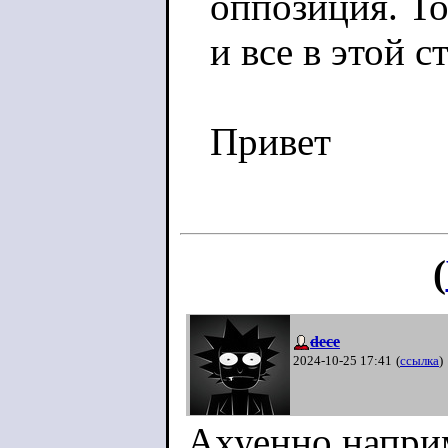
оппозиция. То
и все в этой с
Привет
(
dece
2024-10-25 17:41
(
ссылка
)
Ахуенно напри