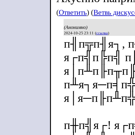
(
Ответить
) (
Ветвь диску
(Анонимно)
2024-10-25 23:11
(
ссылка
)
п╢п╦п╢я┐, 
я┌п╣п╠п╣ п
я│п╨п╟п╥п╟
п╨я┐я─п╡п╬
я│я─п╟п╨п╬
п╫п╣я┌! я┌