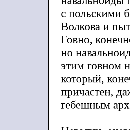
навальноиды 
с польскими 
Волкова и пы
Говно, конечн
но навальноид
этим говном н
который, коне
причастен, да
гебешным арх