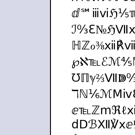
ⅆ℠ⅲⅵℌ⅕ℼ
ℐ↉ℇ№ℌⅦ
ℍℤℴ⅜ⅻ℟ⅶ
℘ℵ℡ℰℳ⅘
℧ℿℽ⅔Ⅶↇ
ℸℕ⅙ℳⅯⅳ
ⅇ℡ℤⅿℜℓⅺ
ⅾⅮℬⅫ℣ⅹⅇ