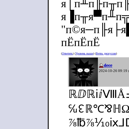
я│п╨п╟п╥п╟
я▐п╥я▀п╨п╦
"п©я─п╟я├я
пЁпЁпЁ
(
Ответить
) (
Уровень выше
) (
Ветвь дискуссии
)
dece
2024-10-26 09:19
ℝⅅℝⅰⅈⅧÅ
℆↋ℝ℃⅋ℍΩ
⅞℔⅞⅒ⅸ⅃Ⅾ