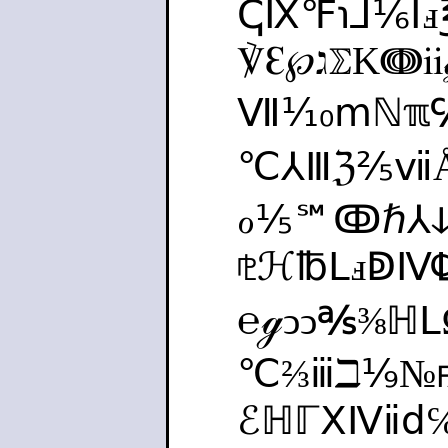
ↅⅨ℉℩⅃⅙Ⅰ
℣ℇ℘ℷ⅀Kↈ
Ⅶ⅒ⅿℕℼ℆
℃⅄Ⅲℨ⅖ⅶ
ℴ⅕℠ↂℏ⅄
⅊ℋ℔ⅬⅎↁⅣ
℮ℊↄↄ℁⅜ℍ
℃⅔ⅲℶ⅑№
ℰℍℾⅩⅣⅱ