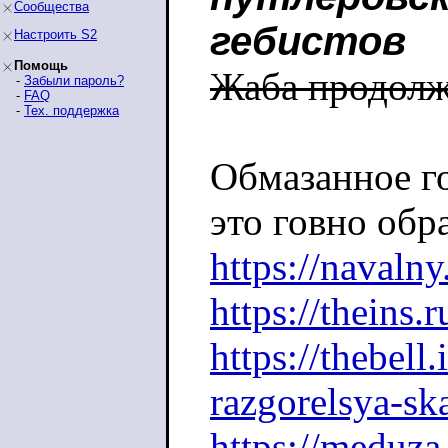
Сообщества
гебистов
Настроить S2
Помощь
Жаба продолжа
-
Забыли пароль?
-
FAQ
-
Тех. поддержка
Обмазанное г
это говно обра
https://navaln
https://theins
https://thebell.
razgorelsya-sk
https://meduza