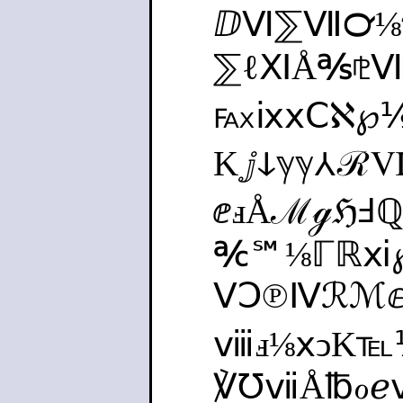
ⅅⅥ⅀Ⅶ℺⅛
⅀ℓⅪÅ℁⅊Ⅶ
℻ⅸⅹⅭℵ℘
Kⅉↆℽℽ⅄ℛⅥ
ⅇⅎÅℳℊℌℲ
℀℠⅛ℾℝⅺ
ⅤↃ℗Ⅳℛℳⅇ
ⅷⅎ⅛ⅹↄK℡
℣℧ⅶÅ℔ℴ