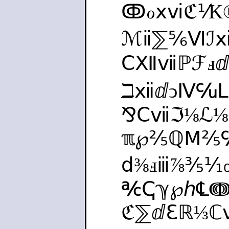
ↂℴⅹⅵℭ⅟K
ℳⅱ⅀⅚Ⅵℐⅻ
ⅭⅫⅶℙℱⅎⅆ
ℶⅻⅆↄⅣ℆
⅋Ⅽⅶℑ⅛ℒ⅛
ℼ℘⅖ℚⅯ⅖
ⅾ⅜ⅎⅲ⅞⅗
℀ↅℽ℘ℎ℄ↈ
ℭ⅀ⅆℇℝ⅓ℂ