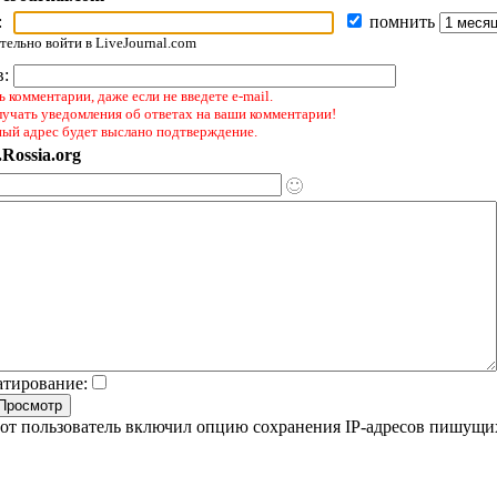
:
помнить
ельно войти в LiveJournal.com
в:
 комментарии, даже если не введете e-mail.
лучать уведомления об ответах на ваши комментарии!
ный адрес будет выслано подтверждение.
Rossia.org
атирование:
от пользователь включил опцию сохранения IP-адресов пишущи