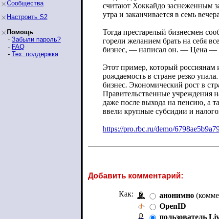
Сообщества
считают Хоккайдо заснеженным зах
утра и заканчивается в семь вече
Настроить S2
Тогда престарелый бизнесмен сооб
Помощь
-
Забыли пароль?
горели желанием брать на себя вс
-
FAQ
бизнес, — написал он. — Цена — 
-
Тех. поддержка
Этот пример, который россиянам 
рождаемость в стране резко упала
бизнес. Экономический рост в стр
Правительственные учреждения на
даже после выхода на пенсию, а т
ввели крупные субсидии и налого
https://pro.rbc.ru/demo/6798ae5b9a7
Добавить комментарий:
Как:
анонимно
(комме
OpenID
пользователь Li