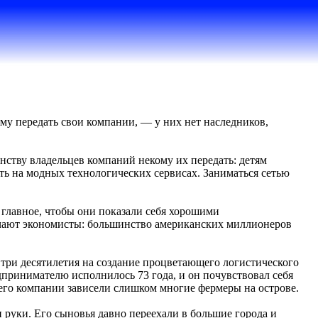
ому передать свои компании, — у них нет наследников,
нству владельцев компаний некому их передать: детям
ть на модных технологических сервисах. Заниматься сетью
главное, чтобы они показали себя хорошими
мечают экономисты: большинство американских миллионеров
три десятилетия на создание процветающего логистического
едпринимателю исполнилось 73 года, и он почувствовал себя
т его компании зависели слишком многие фермеры на острове.
и руки. Его сыновья давно переехали в большие города и