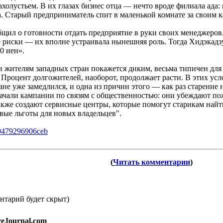
олустьем. В их глазах бизнес отца — нечто вроде филиала ада:
ра. Старый предприниматель спит в маленькой комнате за своим 
щил о готовности отдать предприятие в руки своих менеджеров.
е риски — их вполне устраивала нынешняя роль. Тогда Хидэкадз
0 иен».
и жителям западных стран покажется диким, весьма типичен для
. Процент долгожителей, наоборот, продолжает расти. В этих у
ане уже замедлился, и одна из причин этого — как раз старение 
чали кампании по связям с общественностью: они убеждают по
акже создают сервисные центры, которые помогут старикам найт
вые льготы для новых владельцев".
9479
296906ceb
(
Читать комментарии
)
нтарий будет скрыт)
veJournal.com