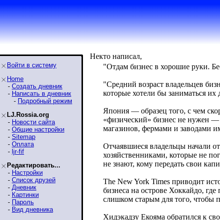
Некто написал,
Войти в систему
"Отдам бизнес в хорошие руки. Б
Home
"Средний возраст владельцев бизн
-
Создать дневник
которые хотели бы заниматься их 
-
Написать в дневник
-
Подробный режим
Япония — образец того, с чем ско
LJ.Rossia.org
«физический» бизнес не нужен — 
-
Новости сайта
магазинов, фермами и заводами и
-
Общие настройки
-
Sitemap
-
Оплата
Отчаявшиеся владельцы начали от
-
ljr-fif
хозяйственниками, которые не по
не знают, кому передать свои кап
Редактировать...
-
Настройки
-
Список друзей
The New York Times приводит ист
-
Дневник
бизнеса на острове Хоккайдо, где
-
Картинки
слишком старым для того, чтобы п
-
Пароль
-
Вид дневника
Хидэкадзу Екояма обратился к сво