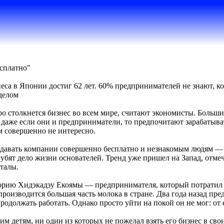
есплатно"
еса в Японии достиг 62 лет. 60% предпринимателей не знают, к
делом
ро столкнется бизнес во всем мире, считают экономисты. Больши
даже если они и предприниматели, то предпочитают зарабатыва
м совершенно не интересно.
давать компании совершенно бесплатно и незнакомым людям — 
губят дело жизни основателей. Тренд уже пришел на Запад, от
италы.
орию Хидэкадзу Екоямы — предпринимателя, который потратил 
 производится большая часть молока в стране. Два года назад пр
родолжать работать. Однако просто уйти на покой он не мог: о
им детям, ни один из которых не пожелал взять его бизнес в сво