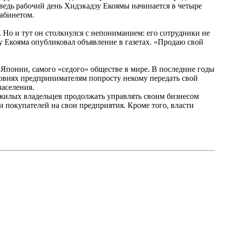
 ведь рабочий день Хидэкадзу Екоямы начинается в четыре
кабинетом.
 Но и тут он столкнулся с непониманием: его сотрудники не
у Екояма опубликовал объявление в газетах. «Продаю свой
 Японии, самого «седого» обществе в мире. В последние годы
словиях предпринимателям попросту некому передать свой
населения.
жилых владельцев продолжать управлять своим бизнесом
и покупателей на свои предприятия. Кроме того, власти