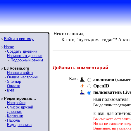
Некто написал,
Войти в систему
Ка это, "пусть дома сидят"? А кт
Home
-
Создать дневник
-
Написать в дневник
-
Подробный режим
Добавить комментарий:
LJ.Rossia.org
-
Новости сайта
-
Общие настройки
Как:
анонимно
(коммен
-
Sitemap
OpenID
-
Оплата
-
ljr-fif
пользователь Liv
Редактировать...
имя пользователя:
-
Настройки
Вы должны предварите
-
Список друзей
-
Дневник
E-mail для ответов
-
Картинки
Вы сможете оставлять 
-
Пароль
Но вы не сможете пол
-
Вид дневника
Внимание: на указанн