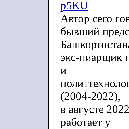
p5KU
Автор сего го
бывший предс
Башкортостан
экс-пиарщик 
и
политтехноло
(2004-2022),
в августе 202
работает у