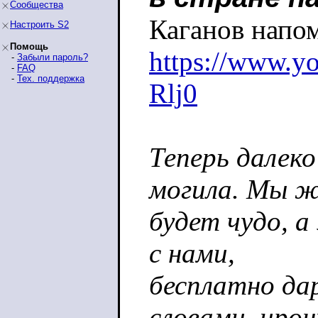
Сообщества
Каганов напо
Настроить S2
Помощь
https://www.y
-
Забыли пароль?
-
FAQ
-
Тех. поддержка
Rlj0
Теперь далек
могила. Мы ж
будет чудо, а
с нами,
бесплатно да
словами, ирон