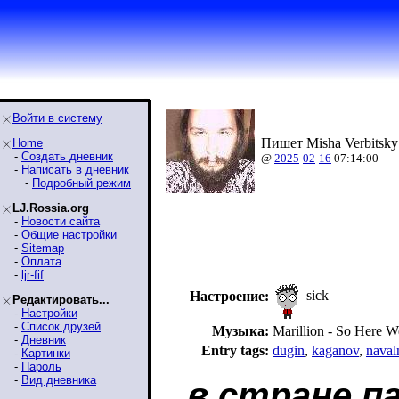
Войти в систему
Пишет Misha Verbitsky
Home
-
Создать дневник
@
2025
-
02
-
16
07:14:00
-
Написать в дневник
-
Подробный режим
LJ.Rossia.org
-
Новости сайта
-
Общие настройки
-
Sitemap
-
Оплата
-
ljr-fif
sick
Настроение:
Редактировать...
-
Настройки
-
Список друзей
Музыка:
Marillion - So Here W
-
Дневник
Entry tags:
dugin
,
kaganov
,
naval
-
Картинки
-
Пароль
-
Вид дневника
в стране па