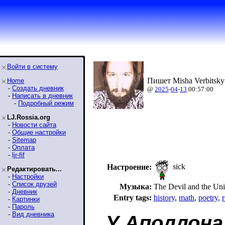
Войти в систему
Пишет Misha Verbitsky
Home
-
Создать дневник
@
2025
-
04
-
13
00:57:00
-
Написать в дневник
-
Подробный режим
LJ.Rossia.org
-
Новости сайта
-
Общие настройки
-
Sitemap
-
Оплата
-
ljr-fif
sick
Настроение:
Редактировать...
-
Настройки
-
Список друзей
Музыка:
The Devil and the Univ
-
Дневник
Entry tags:
history
,
math
,
poetry
,
-
Картинки
-
Пароль
-
Вид дневника
У Аполлона