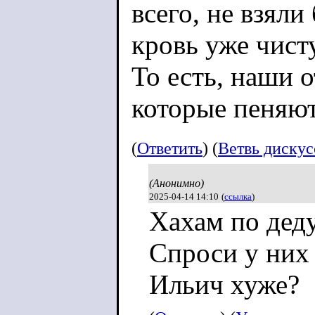
всего, не взяли
кровь уже чист
То есть, наши 
которые пеняют
просто идиоты,
(
Ответить
) (
Ветвь диску
(Анонимно)
Согласны?
2025-04-14 14:10
(
ссылка
)
Хахам по дед
Спроси у них
Ильич хуже?