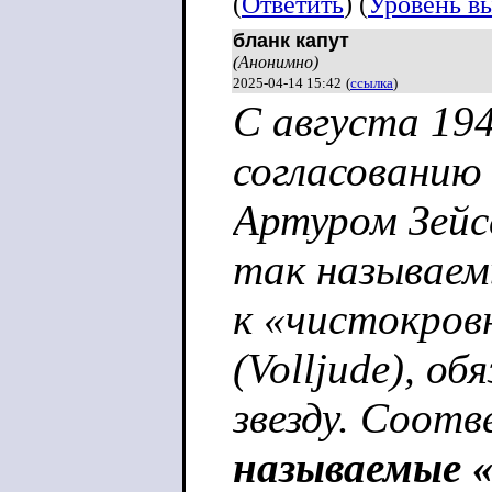
(
Ответить
) (
Уровень в
бланк капут
(Анонимно)
2025-04-14 15:42
(
ссылка
)
С августа 19
согласованию
Артуром Зейс
так называемы
к «чистокров
(Volljude), о
звезду. Соот
называемые «