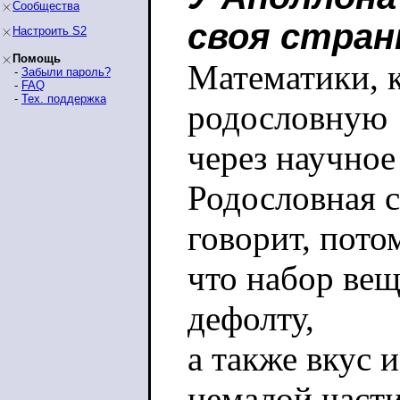
Сообщества
своя стран
Настроить S2
Помощь
Математики, к
-
Забыли пароль?
-
FAQ
-
Тех. поддержка
родословную
через научное
Родословная 
говорит, пото
что набор вещ
дефолту,
а также вкус 
немалой част