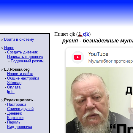
Пишет cjk (
cjk
)
Войти в систему
русня - безнадежные му
Home
-
Создать дневник
-
Написать в дневник
-
Подробный режим
LJ.Rossia.org
-
Новости сайта
-
Общие настройки
-
Sitemap
-
Оплата
-
ljr-fif
Редактировать...
-
Настройки
-
Список друзей
-
Дневник
-
Картинки
-
Пароль
-
Вид дневника