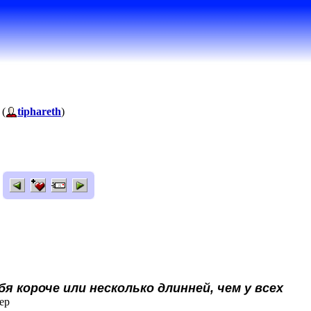
 (
tiphareth
)
бя короче или несколько длинней, чем у всех
ер