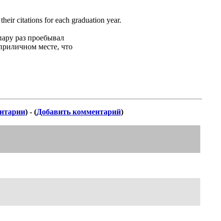
heir citations for each graduation year.
пару раз проебывал
оприличном месте, что
нтарии
) - (
Добавить комментарий
)