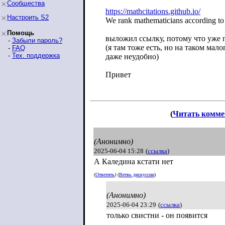
Сообщества
https://mathcitations.github.io/
Настроить S2
We rank mathematicians according to t
Помощь
выложил ссылку, потому что уже 
-
Забыли пароль?
(я там тоже есть, но на таком мал
-
FAQ
-
Тех. поддержка
даже неудобно)
Привет
(
Читать комме
(Анонимно)
2025-06-04 15:28
(
ссылка
)
А Каледина кстати нет
(
Ответить
) (
Ветвь дискуссии
)
(Анонимно)
2025-06-04 23:29
(
ссылка
)
только свистни - он появится