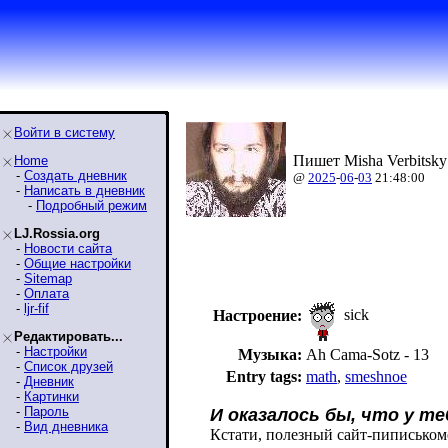
Войти в систему
Пишет Misha Verbitsky
Home
-
Создать дневник
@
2025
-
06
-
03
21:48:00
-
Написать в дневник
-
Подробный режим
LJ.Rossia.org
-
Новости сайта
-
Общие настройки
-
Sitemap
-
Оплата
-
ljr-fif
sick
Настроение:
Редактировать...
-
Настройки
Музыка:
Ah Cama-Sotz - 13
-
Список друзей
Entry tags:
math
,
smeshnoe
-
Дневник
-
Картинки
-
Пароль
И оказалось бы, что у те
-
Вид дневника
Кстати, полезный сайт-пиписьком