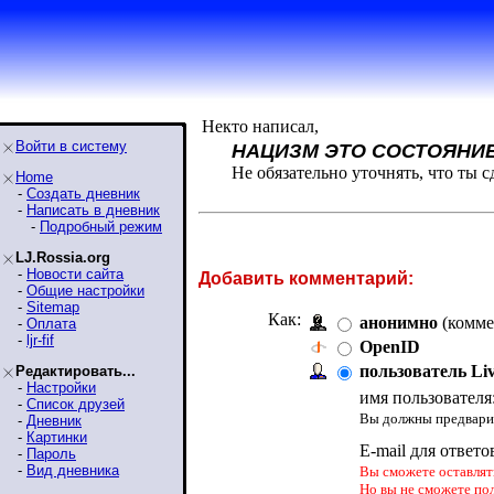
Некто написал,
Войти в систему
НАЦИЗМ ЭТО СОСТОЯНИ
Не обязательно уточнять, что ты с
Home
-
Создать дневник
-
Написать в дневник
-
Подробный режим
LJ.Rossia.org
-
Новости сайта
Добавить комментарий:
-
Общие настройки
-
Sitemap
Как:
анонимно
(комме
-
Оплата
-
ljr-fif
OpenID
пользователь Li
Редактировать...
-
Настройки
имя пользователя
-
Список друзей
Вы должны предварит
-
Дневник
-
Картинки
E-mail для ответо
-
Пароль
-
Вид дневника
Вы сможете оставлять
Но вы не сможете по