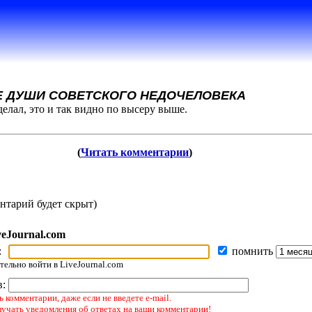
Е ДУШИ СОВЕТСКОГО НЕДОЧЕЛОВЕКА
делал, это и так видно по высеру выше.
(
Читать комментарии
)
нтарий будет скрыт)
veJournal.com
:
помнить
ельно войти в LiveJournal.com
в:
 комментарии, даже если не введете e-mail.
лучать уведомления об ответах на ваши комментарии!