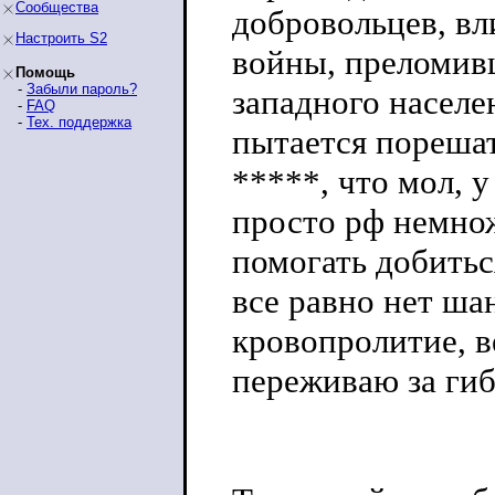
Сообщества
добровольцев, в
Настроить S2
войны, преломивш
Помощь
-
Забыли пароль?
западного населе
-
FAQ
-
Тех. поддержка
пытается порешат
*****, что мол, 
просто рф немнож
помогать добитьс
все равно нет ша
кровопролитие, ве
переживаю за ги