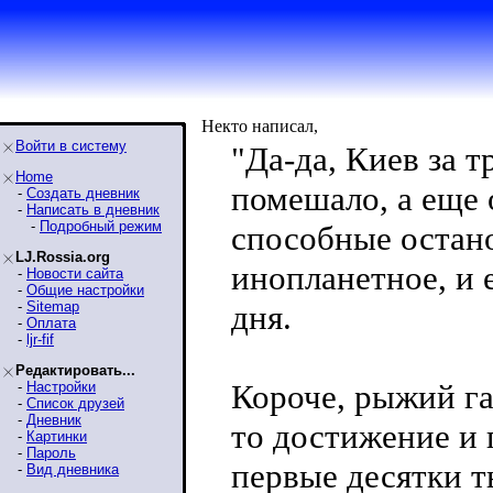
Некто написал,
Войти в систему
"Да-да, Киев за т
Home
помешало, а еще 
-
Создать дневник
-
Написать в дневник
-
Подробный режим
способные остан
LJ.Rossia.org
инопланетное, и е
-
Новости сайта
-
Общие настройки
-
Sitemap
дня.
-
Оплата
-
ljr-fif
Редактировать...
Короче, рыжий г
-
Настройки
-
Список друзей
-
Дневник
то достижение и
-
Картинки
-
Пароль
первые десятки 
-
Вид дневника