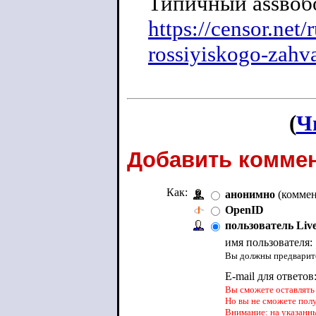
Типичный assвоб
https://censor.net
rossiyiskogo-zahva
(
Ч
Добавить коммен
Как:
анонимно
(коммен
OpenID
пользователь Liv
имя пользователя:
Вы должны предварите
E-mail для ответов
Вы сможете оставлять 
Но вы не сможете пол
Внимание: на указанн