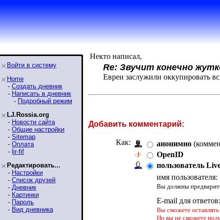
Некто написал,
Войти в систему
Re: Звучит конечно жутк
Евреи заслужили оккупировать в
Home
-
Создать дневник
-
Написать в дневник
-
Подробный режим
LJ.Rossia.org
-
Новости сайта
Добавить комментарий:
-
Общие настройки
-
Sitemap
Как:
анонимно
(коммен
-
Оплата
-
ljr-fif
OpenID
пользователь Liv
Редактировать...
-
Настройки
имя пользователя:
-
Список друзей
Вы должны предварите
-
Дневник
-
Картинки
E-mail для ответов
-
Пароль
-
Вид дневника
Вы сможете оставлять 
Но вы не сможете пол