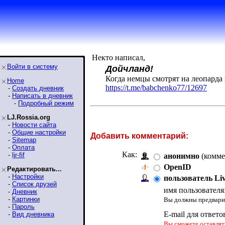
Некто написал,
Войти в систему
Дойчланд!
Когда немцы смотрят на леопарда 
Home
https://t.me/babchenko77/12697
-
Создать дневник
-
Написать в дневник
-
Подробный режим
LJ.Rossia.org
-
Новости сайта
-
Общие настройки
Добавить комментарий:
-
Sitemap
-
Оплата
Как:
-
ljr-fif
анонимно
(комме
OpenID
Редактировать...
-
Настройки
пользователь Li
-
Список друзей
имя пользователя
-
Дневник
-
Картинки
Вы должны предварит
-
Пароль
E-mail для ответо
-
Вид дневника
Вы сможете оставлять