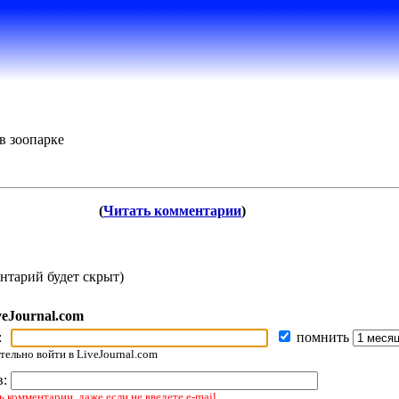
в зоопарке
(
Читать комментарии
)
нтарий будет скрыт)
veJournal.com
:
помнить
ельно войти в LiveJournal.com
в:
 комментарии, даже если не введете e-mail.