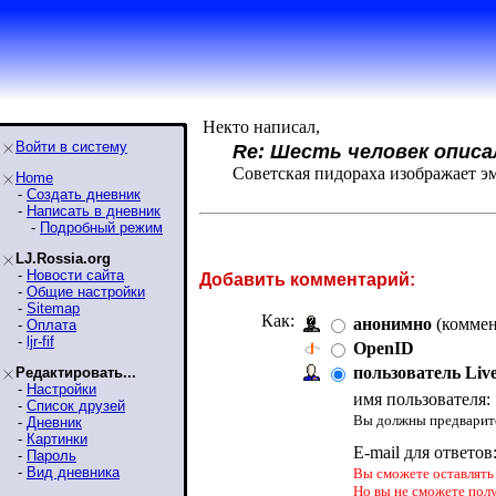
Некто написал,
Войти в систему
Re: Шесть человек описа
Советская пидораха изображает э
Home
-
Создать дневник
-
Написать в дневник
-
Подробный режим
LJ.Rossia.org
-
Новости сайта
Добавить комментарий:
-
Общие настройки
-
Sitemap
Как:
анонимно
(коммен
-
Оплата
-
ljr-fif
OpenID
пользователь Liv
Редактировать...
-
Настройки
имя пользователя:
-
Список друзей
Вы должны предварите
-
Дневник
-
Картинки
E-mail для ответов
-
Пароль
-
Вид дневника
Вы сможете оставлять 
Но вы не сможете пол