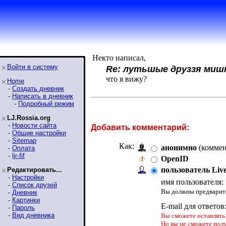
Некто написал,
Войти в систему
Re: лутьшые друззя миш
что я вижу?
Home
-
Создать дневник
-
Написать в дневник
-
Подробный режим
LJ.Rossia.org
-
Новости сайта
Добавить комментарий:
-
Общие настройки
-
Sitemap
Как:
анонимно
(коммен
-
Оплата
-
ljr-fif
OpenID
пользователь Liv
Редактировать...
-
Настройки
имя пользователя:
-
Список друзей
Вы должны предварите
-
Дневник
-
Картинки
E-mail для ответов
-
Пароль
-
Вид дневника
Вы сможете оставлять 
Но вы не сможете пол