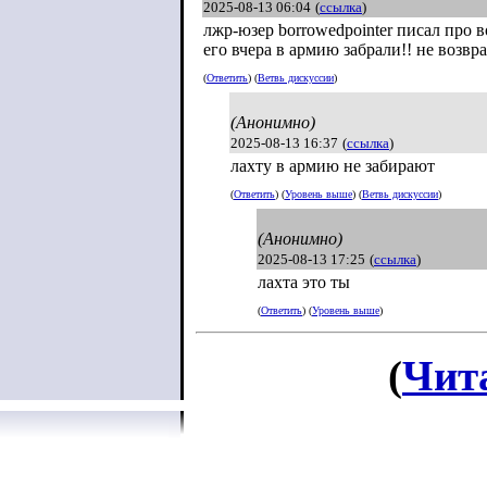
2025-08-13 06:04
(
ссылка
)
лжр-юзер borrowedpointer писал про 
его вчера в армию забрали!! не возвр
(
Ответить
) (
Ветвь дискуссии
)
(Анонимно)
2025-08-13 16:37
(
ссылка
)
лахту в армию не забирают
(
Ответить
) (
Уровень выше
) (
Ветвь дискуссии
)
(Анонимно)
2025-08-13 17:25
(
ссылка
)
лахта это ты
(
Ответить
) (
Уровень выше
)
(
Чит