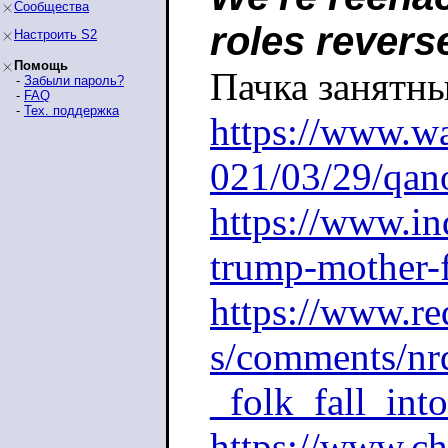
Сообщества
roles revers
Настроить S2
Помощь
Пачка занятны
-
Забыли пароль?
-
FAQ
-
Тех. поддержка
https://www.w
021/03/29/qano
https://www.in
trump-mother-
https://www.r
s/comments/n
_folk_fall_int
https://www.c