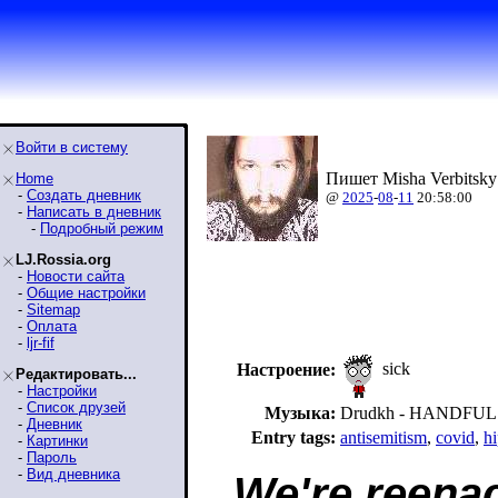
Войти в систему
Пишет Misha Verbitsky
Home
-
Создать дневник
@
2025
-
08
-
11
20:58:00
-
Написать в дневник
-
Подробный режим
LJ.Rossia.org
-
Новости сайта
-
Общие настройки
-
Sitemap
-
Оплата
-
ljr-fif
sick
Настроение:
Редактировать...
-
Настройки
-
Список друзей
Музыка:
Drudkh - HANDFUL
-
Дневник
Entry tags:
antisemitism
,
covid
,
hi
-
Картинки
-
Пароль
-
Вид дневника
We're reenac