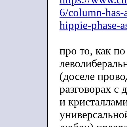
6/column-has-a
hippie-phase-
про то, как п
леволибераль
(доселе прово
разговорах с 
и кристаллами
универсально