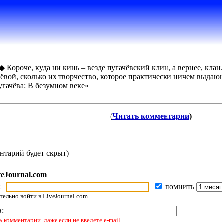
◆ Короче, куда ни кинь – везде пугачёвский клин, а вернее, кла
чёвой, сколько их творчество, которое практически ничем выдаю
угачёва: В безумном веке»
(
Читать комментарии
)
нтарий будет скрыт)
veJournal.com
:
помнить
ельно войти в LiveJournal.com
в:
 комментарии, даже если не введете e-mail.