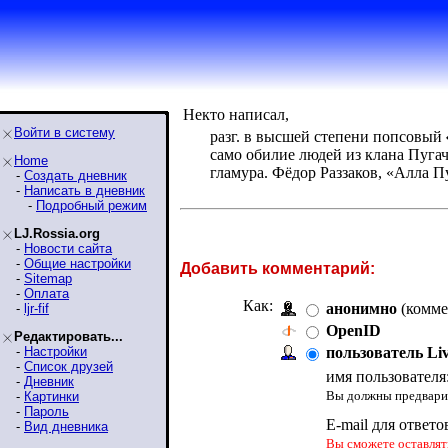
Некто написал,
Войти в систему
разг. в высшей степени попсовый 
само обилие людей из клана Пуга
Home
гламура. Фёдор Раззаков, «Алла П
-
Создать дневник
-
Написать в дневник
-
Подробный режим
LJ.Rossia.org
-
Новости сайта
-
Общие настройки
Добавить комментарий:
-
Sitemap
-
Оплата
Как:
анонимно
(комме
-
ljr-fif
OpenID
Редактировать...
-
Настройки
пользователь Li
-
Список друзей
имя пользователя
-
Дневник
Вы должны предварит
-
Картинки
-
Пароль
E-mail для ответо
-
Вид дневника
Вы сможете оставлять