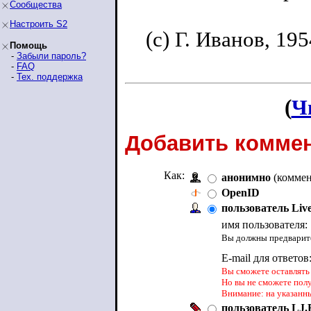
Сообщества
Настроить S2
(c) Г. Иванов, 195
Помощь
-
Забыли пароль?
-
FAQ
-
Тех. поддержка
(
Ч
Добавить коммен
Как:
анонимно
(коммен
OpenID
пользователь Liv
имя пользователя:
Вы должны предварите
E-mail для ответов
Вы сможете оставлять 
Но вы не сможете пол
Внимание: на указанн
пользователь LJ.R