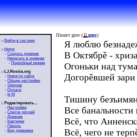
Пишет gmv (
gmv
)
Войти в систему
Я люблю безнаде
Home
В Октябрě - хриз
-
Создать дневник
-
Написать в дневник
-
Подробный режим
Огоньки над тума
LJ.Rossia.org
Догорěвшей зари
-
Новости сайта
-
Общие настройки
-
Sitemap
-
Оплата
-
ljr-fif
Тишину безъимян
Редактировать...
Все банальности п
-
Настройки
-
Список друзей
-
Дневник
Всё, что Анненск
-
Картинки
-
Пароль
Всё, чего не терп
-
Вид дневника