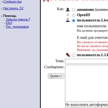
Сообщества
Настроить S2
Как:
анонимно
(коммен
OpenID
Помощь
-
Забыли пароль?
пользователь Liv
-
FAQ
имя пользователя:
-
Тех. поддержка
Вы должны предварите
E-mail для ответов
Вы сможете оставлять 
Но вы не сможете пол
Внимание: на указанн
пользователь LJ.R
Тема:
Сообщение:
Не выполнять автоформа