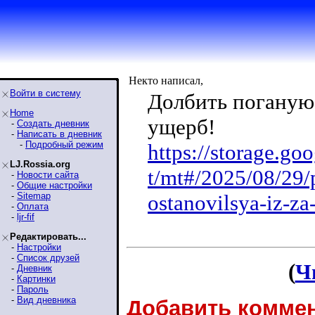
Некто написал,
Войти в систему
Долбить поганую
Home
ущерб!
-
Создать дневник
-
Написать в дневник
-
Подробный режим
https://storage.go
LJ.Rossia.org
t/mt#/2025/08/29/p
-
Новости сайта
-
Общие настройки
-
Sitemap
ostanovilsya-iz-za-
-
Оплата
-
ljr-fif
Редактировать...
-
Настройки
-
Список друзей
(
Ч
-
Дневник
-
Картинки
-
Пароль
-
Вид дневника
Добавить коммен