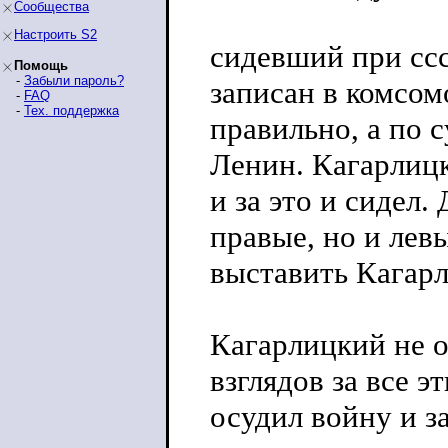
Сообщества
Настроить S2
сидевший при ссс
Помощь
-
Забыли пароль?
записан в комсом
-
FAQ
-
Тех. поддержка
правильно, а по с
Ленин. Кагарлиц
и за это и сидел
правые, но и лев
выставить Кагар
Кагарлицкий не о
взглядов за все 
осудил войну и за