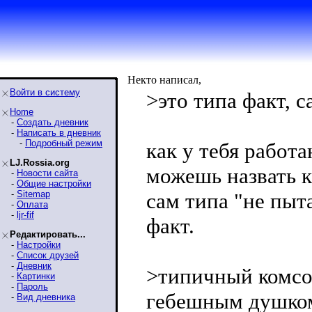
Некто написал,
Войти в систему
>это типа факт, с
Home
-
Создать дневник
-
Написать в дневник
-
Подробный режим
как у тебя работ
LJ.Rossia.org
можешь назвать к
-
Новости сайта
-
Общие настройки
-
Sitemap
сам типа "не пыта
-
Оплата
-
ljr-fif
факт.
Редактировать...
-
Настройки
-
Список друзей
-
Дневник
>типичный комсом
-
Картинки
-
Пароль
гебешным душко
-
Вид дневника