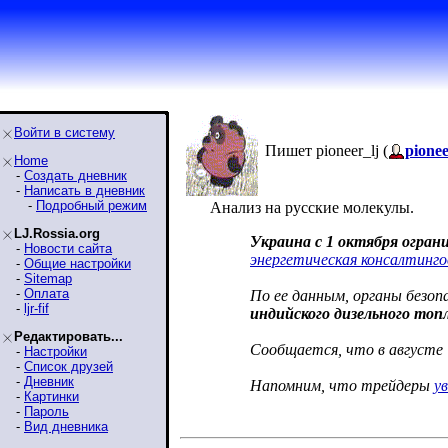
Войти в систему
Пишет pioneer_lj (
pionee
Home
-
Создать дневник
-
Написать в дневник
-
Подробный режим
Анализ на русские молекулы.
LJ.Rossia.org
Украина с 1 октября огран
-
Новости сайта
энергетическая консалтинго
-
Общие настройки
-
Sitemap
-
Оплата
По ее данным, органы безо
-
ljr-fif
индийского дизельного топ
Редактировать...
Сообщается, что в августе 
-
Настройки
-
Список друзей
-
Дневник
Напомним, что трейдеры
у
-
Картинки
-
Пароль
-
Вид дневника