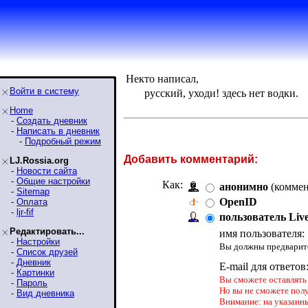
Некто написал,
Войти в систему
русский, уходи! здесь нет водки.
Home
-
Создать дневник
-
Написать в дневник
-
Подробный режим
Добавить комментарий:
LJ.Rossia.org
-
Новости сайта
-
Общие настройки
Как:
анонимно
(коммен
-
Sitemap
OpenID
-
Оплата
-
ljr-fif
пользователь Liv
Редактировать...
имя пользователя:
-
Настройки
Вы должны предварите
-
Список друзей
-
Дневник
E-mail для ответов
-
Картинки
Вы сможете оставлять 
-
Пароль
Но вы не сможете пол
-
Вид дневника
Внимание: на указанн