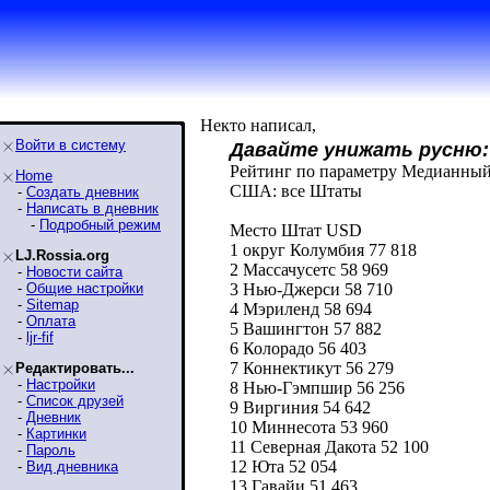
Некто написал,
Войти в систему
Давайте унижать русню:
Рейтинг по параметру Медианны
Home
США: все Штаты
-
Создать дневник
-
Написать в дневник
-
Подробный режим
Место Штат USD
1 округ Колумбия 77 818
LJ.Rossia.org
2 Массачусетс 58 969
-
Новости сайта
-
Общие настройки
3 Нью-Джерси 58 710
-
Sitemap
4 Мэриленд 58 694
-
Оплата
5 Вашингтон 57 882
-
ljr-fif
6 Колорадо 56 403
7 Коннектикут 56 279
Редактировать...
-
Настройки
8 Нью-Гэмпшир 56 256
-
Список друзей
9 Виргиния 54 642
-
Дневник
10 Миннесота 53 960
-
Картинки
11 Северная Дакота 52 100
-
Пароль
12 Юта 52 054
-
Вид дневника
13 Гавайи 51 463