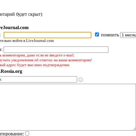
нтарий будет скрыт)
veJournal.com
:
помнить
ельно войти в LiveJournal.com
в:
 комментарии, даже если не введете e-mail.
лучать уведомления об ответах на ваши комментарии!
ный адрес будет выслано подтверждение.
Rossia.org
атирование: