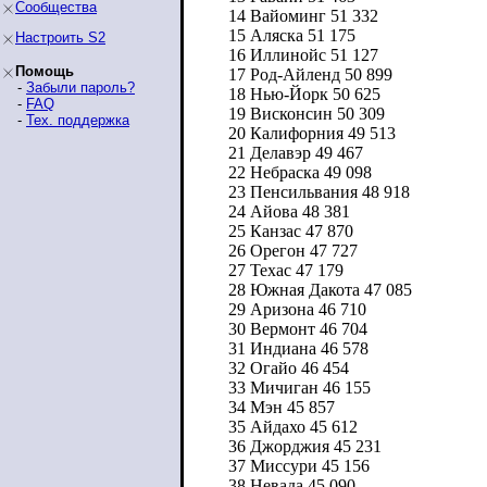
Сообщества
14 Вайоминг 51 332
15 Аляска 51 175
Настроить S2
16 Иллинойс 51 127
Помощь
17 Род-Айленд 50 899
-
Забыли пароль?
18 Нью-Йорк 50 625
-
FAQ
19 Висконсин 50 309
-
Тех. поддержка
20 Калифорния 49 513
21 Делавэр 49 467
22 Небраска 49 098
23 Пенсильвания 48 918
24 Айова 48 381
25 Канзас 47 870
26 Орегон 47 727
27 Техас 47 179
28 Южная Дакота 47 085
29 Аризона 46 710
30 Вермонт 46 704
31 Индиана 46 578
32 Огайо 46 454
33 Мичиган 46 155
34 Мэн 45 857
35 Айдахо 45 612
36 Джорджия 45 231
37 Миссури 45 156
38 Невада 45 090