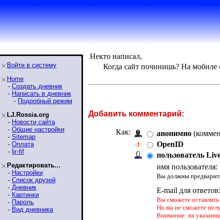
Некто написал,
Войти в систему
Когда сайт починишь? На мобиле
Home
-
Создать дневник
-
Написать в дневник
-
Подробный режим
Добавить комментарий:
LJ.Rossia.org
-
Новости сайта
-
Общие настройки
Как:
анонимно
(коммен
-
Sitemap
OpenID
-
Оплата
-
ljr-fif
пользователь Liv
Редактировать...
имя пользователя:
-
Настройки
Вы должны предварите
-
Список друзей
-
Дневник
E-mail для ответов
-
Картинки
Вы сможете оставлять 
-
Пароль
Но вы не сможете пол
-
Вид дневника
Внимание: на указанн