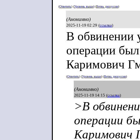
деятельности р
(
Ответить
) (
Уровень выше
) (
Ветвь дискуссии
)
отчёты иногда 
(Анонимно)
2025-11-19 02:29
(
ссылка
)
требованием пе
В обвинении 
конкретные акт
операции был
«угрозой». По 
Каримович Гм
временем ему п
(
Ответить
) (
Уровень выше
) (
Ветвь дискуссии
)
Саранске для вс
(Анонимно)
2025-11-19 14:15
(
ссылка
)
работа стала о
>В обвинени
После выборов 
операции б
жена уехали в 
Каримович Г