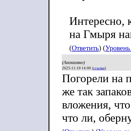
вернулись в Ро
следствие, тог
Интересно, 
ФСБ ухудшилис
на Гмыря на
в Польшу в 202
(
Ответить
) (
Уровень
политическим э
(Анонимно)
продолжил пере
2025-11-19 14:00
(
ссылка
)
Погорели на 
данные о росси
же так запако
рубежом и орг
вложения, что
им поддержку. 
что ли, оберн
сотрудники ФС