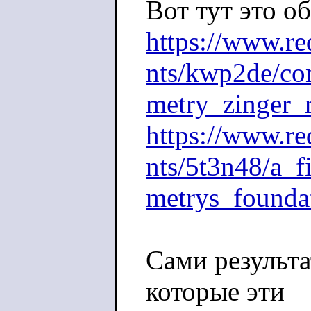
Вот тут это о
https://www.r
nts/kwp2de/co
metry_zinger_r
https://www.r
nts/5t3n48/a_f
metrys_founda
Сами результа
которые эти