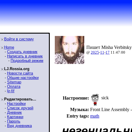
Войти в систему
Пишет Misha Verbitsky
Home
-
Создать дневник
@
2025
-
11
-
17
11:47:00
-
Написать в дневник
-
Подробный режим
LJ.Rossia.org
-
Новости сайта
-
Общие настройки
-
Sitemap
-
Оплата
-
ljr-fif
sick
Настроение:
Редактировать...
-
Настройки
-
Список друзей
Музыка:
Front Line Assembl
-
Дневник
Entry tags:
math
-
Картинки
-
Пароль
-
Вид дневника
негениаль