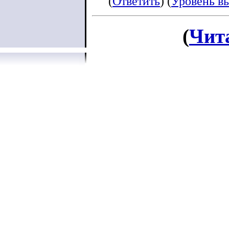
(
Ответить
) (
Уровень в
обещание отпра
Украину.
(
Чит
Из документов 
знала о связях
участия в его д
принимала. В т
расходятся в э
Игорь передал 
в Россию. По в
находилась «бе