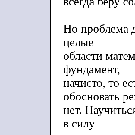
всегда беру со
Но проблема д
целые
области матем
фундамент,
начисто, то е
обосновать ре
нет. Научитьс
в силу