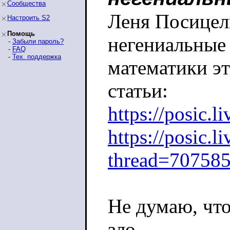
Сообщества
Леня Посицел
Настроить S2
Помощь
негениальные
-
Забыли пароль?
-
FAQ
-
Тех. поддержка
математики эт
статьи:
https://posic.
https://posic.
thread=70758
Не думаю, что
зло,