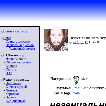
Войти в систему
Пишет Misha Verbitsky
Home
-
Создать дневник
@
2025
-
11
-
17
11:47:00
-
Написать в дневник
-
Подробный режим
LJ.Rossia.org
-
Новости сайта
-
Общие настройки
-
Sitemap
-
Оплата
-
ljr-fif
sick
Настроение:
Редактировать...
-
Настройки
-
Список друзей
Музыка:
Front Line Assembl
-
Дневник
Entry tags:
math
-
Картинки
-
Пароль
-
Вид дневника
негениаль