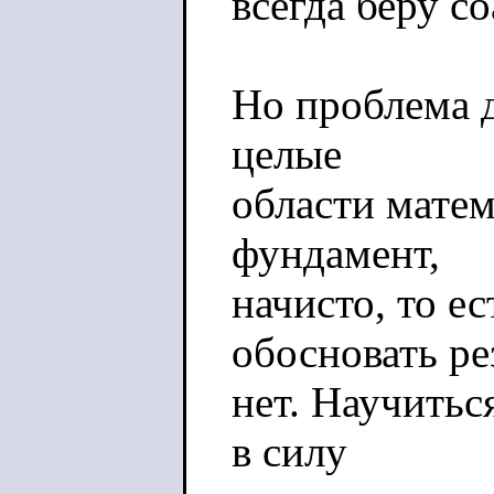
всегда беру со
Но проблема д
целые
области матем
фундамент,
начисто, то е
обосновать ре
нет. Научитьс
в силу