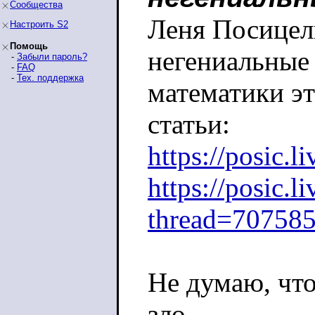
Сообщества
Леня Посицел
Настроить S2
Помощь
негениальные
-
Забыли пароль?
-
FAQ
-
Тех. поддержка
математики эт
статьи:
https://posic.
https://posic.
thread=70758
Не думаю, что
зло,