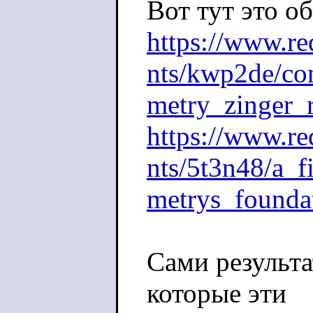
Вот тут это о
https://www.r
nts/kwp2de/co
metry_zinger_r
https://www.r
nts/5t3n48/a_f
metrys_founda
Сами результа
которые эти