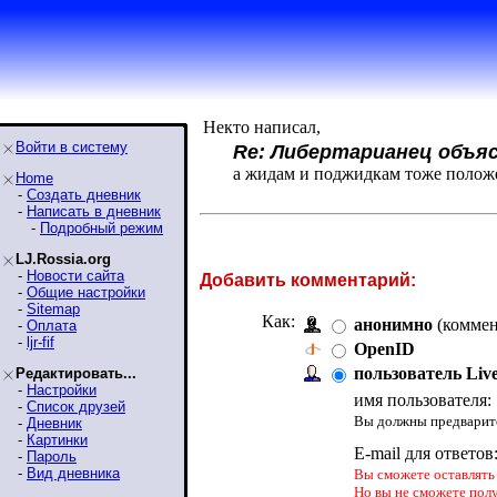
Некто написал,
Войти в систему
Re: Либертарианец объя
а жидам и поджидкам тоже положе
Home
-
Создать дневник
-
Написать в дневник
-
Подробный режим
LJ.Rossia.org
-
Новости сайта
Добавить комментарий:
-
Общие настройки
-
Sitemap
Как:
анонимно
(коммен
-
Оплата
-
ljr-fif
OpenID
пользователь Liv
Редактировать...
-
Настройки
имя пользователя:
-
Список друзей
Вы должны предварите
-
Дневник
-
Картинки
E-mail для ответов
-
Пароль
-
Вид дневника
Вы сможете оставлять 
Но вы не сможете пол