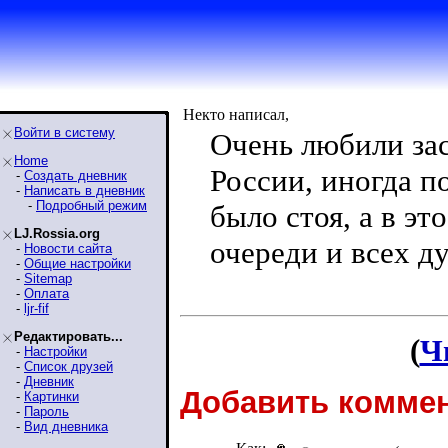
Некто написал,
Войти в систему
Очень любили зас
Home
России, иногда п
-
Создать дневник
-
Написать в дневник
-
Подробный режим
было стоя, а в э
LJ.Rossia.org
очереди и всех д
-
Новости сайта
-
Общие настройки
-
Sitemap
-
Оплата
-
ljr-fif
Редактировать...
(
Ч
-
Настройки
-
Список друзей
-
Дневник
Добавить коммен
-
Картинки
-
Пароль
-
Вид дневника