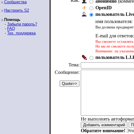
Как:
анонимно
(коммен
Сообщества
OpenID
Настроить S2
пользователь Liv
Помощь
имя пользователя:
-
Забыли пароль?
Вы должны предварите
-
FAQ
-
Тех. поддержка
E-mail для ответов
Вы сможете оставлять 
Но вы не сможете пол
Внимание: на указанн
пользователь LJ.R
Тема:
Сообщение:
Не выполнять автоформа
Обратите внимание!
Это