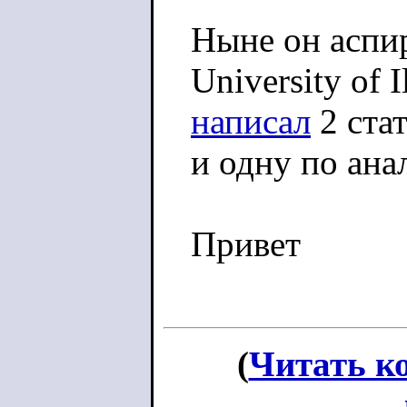
Ныне он аспир
University of 
написал
2 ста
и одну по ана
Привет
(
Читать к