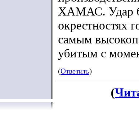
ХАМАС. Удар б
окрестностях го
самым высокоп
убитым с момен
соглашения о п
(
Ответить
)
ХАМАС подтвер
(
Чит
одного из свои
ликвидирован в
ЦАХАЛ по авто
города Газа в 