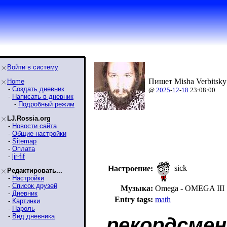
Войти в систему
Пишет Misha Verbitsky
Home
-
Создать дневник
@
2025
-
12
-
18
23:08:00
-
Написать в дневник
-
Подробный режим
LJ.Rossia.org
-
Новости сайта
-
Общие настройки
-
Sitemap
-
Оплата
-
ljr-fif
sick
Настроение:
Редактировать...
-
Настройки
-
Список друзей
Музыка:
Omega - OMEGA III
-
Дневник
Entry tags:
math
-
Картинки
-
Пароль
-
Вид дневника
рекордсмен