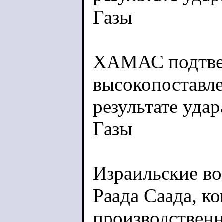
Газы
ХАМАС подтве
высокопоставле
результате уда
Газы
Израильские в
Раада Саада, к
производствен