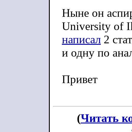
Ныне он аспир
University of 
написал
2 ста
и одну по ана
Привет
(
Читать к