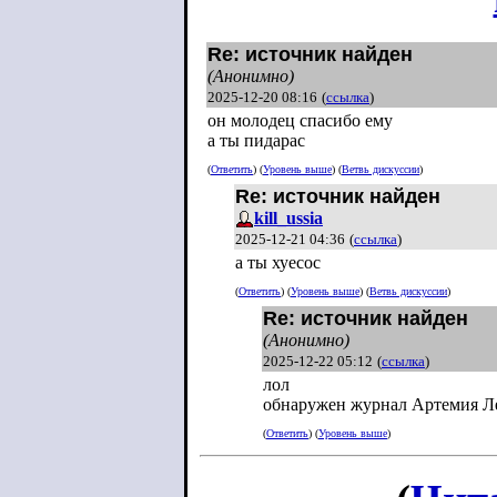
Re: источник найден
(Анонимно)
2025-12-20 08:16
(
ссылка
)
он молодец спасибо ему
а ты пидарас
(
Ответить
) (
Уровень выше
) (
Ветвь дискуссии
)
Re: источник найден
kill_ussia
2025-12-21 04:36
(
ссылка
)
а ты хуесос
(
Ответить
) (
Уровень выше
) (
Ветвь дискуссии
)
Re: источник найден
(Анонимно)
2025-12-22 05:12
(
ссылка
)
лол
обнаружен журнал Артемия Л
(
Ответить
) (
Уровень выше
)