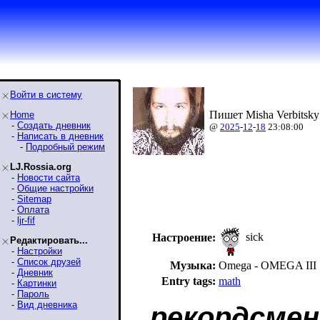
Войти в систему
Пишет Misha Verbitsky
Home
-
Создать дневник
@
2025
-
12
-
18
23:08:00
-
Написать в дневник
-
Подробный режим
LJ.Rossia.org
-
Новости сайта
-
Общие настройки
-
Sitemap
-
Оплата
-
ljr-fif
sick
Настроение:
Редактировать...
-
Настройки
-
Список друзей
Музыка:
Omega - OMEGA III
-
Дневник
Entry tags:
math
-
Картинки
-
Пароль
-
Вид дневника
рекордсмен