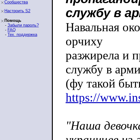
Сообщества
службу в а
Настроить S2
Помощь
Навальная око
-
Забыли пароль?
-
FAQ
-
Тех. поддержка
орчиху
разжирела и 
службу в арм
(фу такой быт
https://www.i
"Наша девочк
украинцев из-з