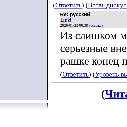
более глубоких
(
Ответить
) (
Ветвь диску
Re: русский
pkl
Внутриполитич
2026-01-23 00:39
(
ссылка
)
Из слишком м
структуры вед
серьезные вне
профилактику с
рашке конец 
через админист
(
Ответить
) (
Уровень в
профильные ве
исследования 
(
Чит
настроений в 
республиках. Г