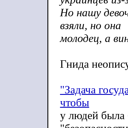
Но нашу девоч
взяли, но она
молодец, а ви
Гнида неопис
"Задача госуд
чтобы
у людей была 