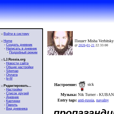
Войти в систему
Пишет Misha Verbitsky
Home
-
Создать дневник
@
2026
-
01
-
21
22:33:00
-
Написать в дневник
-
Подробный режим
LJ.Rossia.org
-
Новости сайта
-
Общие настройки
-
Sitemap
-
Оплата
-
ljr-fif
sick
Настроение:
Редактировать...
-
Настройки
-
Список друзей
Музыка:
Nik Turner - KUB
-
Дневник
Entry tags:
anti-russia
,
navalny
-
Картинки
-
Пароль
-
Вид дневника
пропаганд