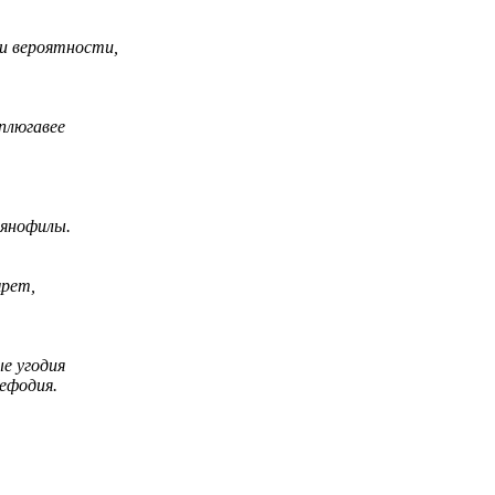
ии вероятности,
плюгавее
вянофилы.
рет,
е угодия
ефодия.