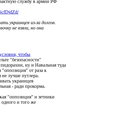
трактную службу в армии РФ
ScfDj
dZd/
ть украинцев из-за долгов.
вочку не взяли, но она
 условия, чтобы
ульте "безопасности"
в пидорахии, ну и Навальная туда
 "оппозиция" от раза к
м не лучше путлера.
бивать украинцев
льная - ради прокорма.
ская "оппозиция" и зетники
 одного и того же