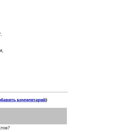
.
я,
обавить комментарий
)
ктов?