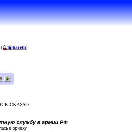
 (
tiphareth
)
ANO KICKASSO
тную службу в армии РФ
лась в орчиху