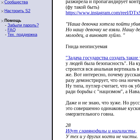
разжирела и пропагандирует кон
Сообщества
(фу такой быть)
Настроить S2
https://www.instagram.com/reel/DTx
Помощь
"Наша девочка хотела пойти убива
-
Забыли пароль?
Но нашу девочку не взяли. Нашу де
-
FAQ
-
Тех. поддержка
молодец, а виноват хуйло. "
Гнида неописуемая
"Задача государства создать такие
у людей была безопасность". На к
строится вся анальная вертикаль 
же. Вот интересно, почему русская
разу демонстрирует, что она ниче
Ну типа, путлер считает, что ок у
ради борьбы с "нацизмом", а Нава
Даже и не знаю, что хуже. Но рус
это совершенно одинаковые куски
омерзительного говна.
28
Идут славянофилы и нигилисты,
У тех и у других ногти не чисты.