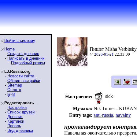
Войти в систему
Пишет Misha Verbitsky
Home
-
Создать дневник
@
2026
-
01
-
21
22:33:00
-
Написать в дневник
-
Подробный режим
LJ.Rossia.org
-
Новости сайта
-
Общие настройки
-
Sitemap
-
Оплата
-
ljr-fif
sick
Настроение:
Редактировать...
-
Настройки
Музыка:
Nik Turner - KUB
-
Список друзей
Entry tags:
anti-russia
,
navalny
-
Дневник
-
Картинки
-
Пароль
пропагандирует контрак
-
Вид дневника
Навальная окончательно преврати