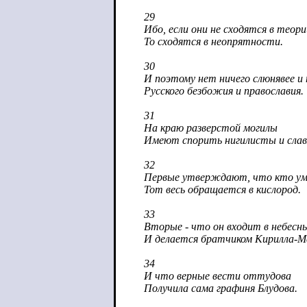
29
Ибо, если они не сходятся в теор
То сходятся в неопрятности.
30
И поэтому нет ничего слюнявее и 
Русского безбожия и православия.
31
На краю разверстой могилы
Имеют спорить нигилисты и сла
32
Первые утверждают, что кто ум
Тот весь обращается в кислород.
33
Вторые - что он входит в небесны
И делается братчиком Кирилла-М
34
И что верные вести оттудова
Получила сама графиня Блудова.