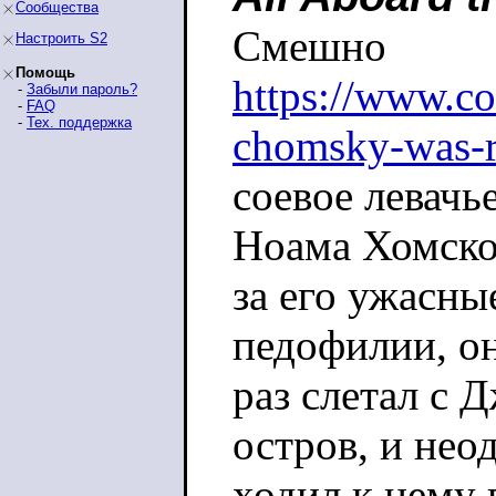
Сообщества
Смешно
Настроить S2
Помощь
https://www.c
-
Забыли пароль?
-
FAQ
-
Тех. поддержка
chomsky-was-ri
соевое левачь
Ноама Хомско
за его ужасны
педофилии, о
раз слетал с
остров, и нео
ходил к нему 