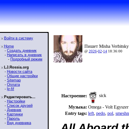
Войти в систему
Пишет Misha Verbitsky
Home
-
Создать дневник
@
2026
-
02
-
14
18:36:00
-
Написать в дневник
-
Подробный режим
LJ.Rossia.org
-
Новости сайта
-
Общие настройки
-
Sitemap
-
Оплата
-
ljr-fif
sick
Настроение:
Редактировать...
-
Настройки
-
Список друзей
Музыка:
Omega - Volt Egyszer
-
Дневник
Entry tags:
left
,
pedo
,
pol
,
smeshn
-
Картинки
-
Пароль
-
Вид дневника
All Aboard t