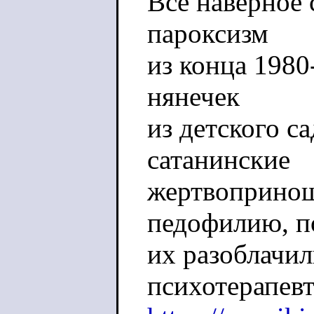
Все наверное
пароксизм
из конца 1980-
нянечек
из детского с
сатанинские
жертвопринош
педофилию, п
их разоблачи
психотерапев