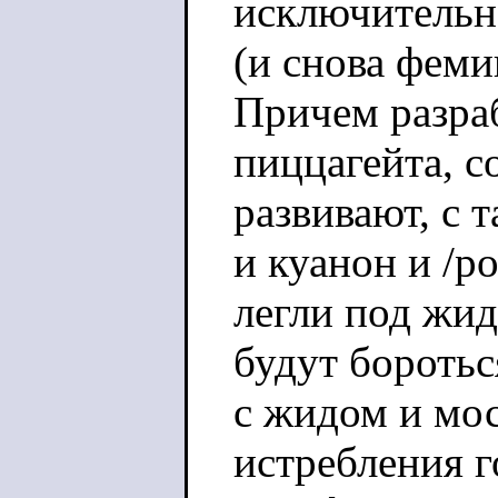
исключительно
(и снова феми
Причем разраб
пиццагейта, с
развивают, с 
и куанон и /po
легли под жид
будут боротьс
с жидом и мо
истребления 