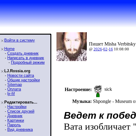
Войти в систему
Пишет Misha Verbitsky
Home
@
2026
-
02
-
16
10:08:00
-
Создать дневник
-
Написать в дневник
-
Подробный режим
LJ.Rossia.org
-
Новости сайта
-
Общие настройки
-
Sitemap
sick
-
Оплата
Настроение:
-
ljr-fif
Музыка:
Shpongle - Museum o
Редактировать...
-
Настройки
-
Список друзей
Ведет к побе
-
Дневник
-
Картинки
Вата изобличает 
-
Пароль
-
Вид дневника