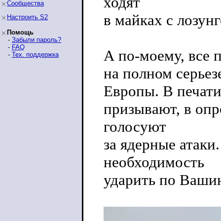
ходят
Сообщества
в майках с лозунго
Настроить S2
Помощь
-
Забыли пароль?
-
FAQ
А по-моему, все 
-
Тех. поддержка
на полном серьез
Европы. В печати
призывают, в оп
голосуют
за ядерные атаки
необходимость
ударить по Ваши