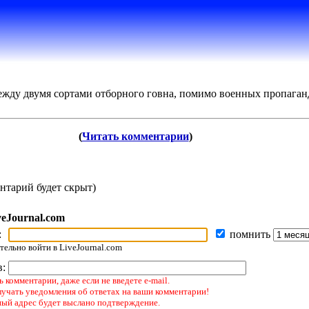
ежду двумя сортами отборного говна, помимо военных пропаганд
(
Читать комментарии
)
нтарий будет скрыт)
veJournal.com
:
помнить
ельно войти в LiveJournal.com
в:
 комментарии, даже если не введете e-mail.
лучать уведомления об ответах на ваши комментарии!
ный адрес будет выслано подтверждение.