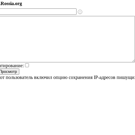
Rossia.org
атирование:
от пользователь включил опцию сохранения IP-адресов пишущи