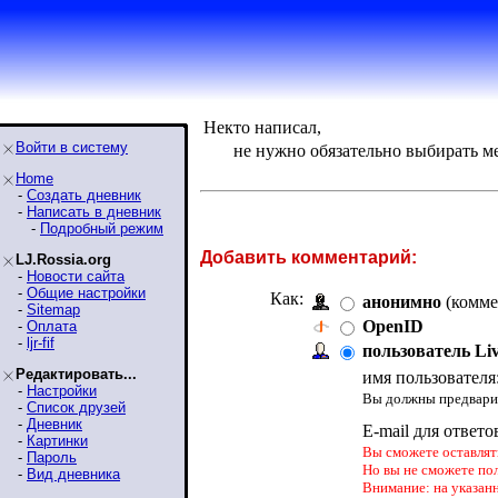
Некто написал,
Войти в систему
не нужно обязательно выбирать м
Home
-
Создать дневник
-
Написать в дневник
-
Подробный режим
Добавить комментарий:
LJ.Rossia.org
-
Новости сайта
-
Общие настройки
Как:
анонимно
(комме
-
Sitemap
OpenID
-
Оплата
-
ljr-fif
пользователь Li
Редактировать...
имя пользователя
-
Настройки
Вы должны предварит
-
Список друзей
-
Дневник
E-mail для ответо
-
Картинки
Вы сможете оставлять
-
Пароль
Но вы не сможете по
-
Вид дневника
Внимание: на указан