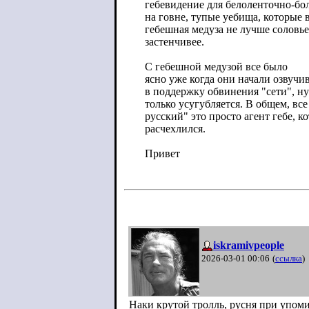
гебевидение для белоленточно-бо
на говне, тупые уебища, которые 
гебешная медуза не лучше соловь
застенчивее.
С гебешной медузой все было
ясно уже когда они начали озвучи
в поддержку обвинения "сети", ну 
только усугубляется. В общем, вс
русский" это просто агент гебе, к
расчехлился.
Привет
iskramivpeople
2026-03-01 00:06
(
ссылка
)
Наки крутой тролль, русня при упом