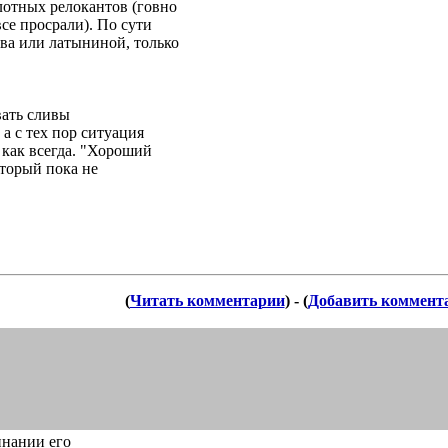
лотных релокантов (говно
все просрали). По сути
ева или латыниной, только
вать сливы
а с тех пор ситуация
е как всегда. "Хороший
оторый пока не
(
Читать комментарии
) - (
Добавить коммент
инании его