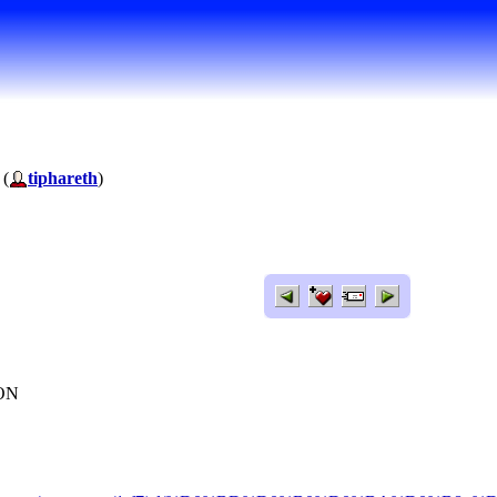
 (
tiphareth
)
ION