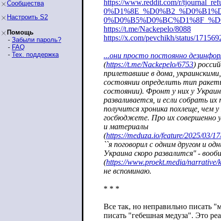
https://www.reddit.com/r/tjournal_ref
Сообщества
0%D1%8E_%D0%B2_%D0%B1%
Настроить S2
0%D0%B5%D0%BC%D1%8F_%
https://t.me/Nackepelo/8088
Помощь
https://x.com/pevchikh/status/17156
-
Забыли пароль?
-
FAQ
-
Тех. поддержка
...они просто постоянно дезинфо
(
https://t.me/Nackepelo/6753
) росси
прилетавшие в дома, украинскими, 
состоянии определить тип ракеты
состоянии). Фронт у них у Украи
разваливается, и если собрать их 
получится хроника похлеще, чем у 
госбюджете. Про их совершенно у
и материалы
(
https://meduza.io/feature/2025/03/17
``я поговорил с одним другом и од
Украина скоро развалится'' - воо
(
https://www.proekt.media/narrative/
не вспоминаю.
* * *
Все так, но неправильно писать "
писать "гебешная медуза". Это реа