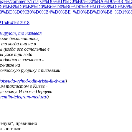
ug
ees/comments/1rf7jzl/%D0%BD%D0%B0%D0%BA%D
0%B8_%
D0%BB%D0%B8%D0%B6%D
0%B0%D0%B9%D1%88%D0%B5%
D0%BD%D0%B0%D0%B4%D
0%BE_%D0%BB%D0%B8_%D1%8
9215
4641612918
рмируют, то называя
йские беспилотники,
то когда они не в
 (когда все остальные в
ны уже три года
подводки и заголовки -
z-ников на
блюдскую рубрику с письмами
/o
tsyuda-vyhod-odin-trista-ili-dvesti
)
ним таксистом в Киеве -
бще молчу. И даже Перцева
kre
mlin-telegram-meduza/
)
медуза", правильно
льно такое