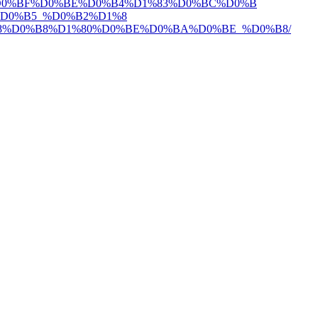
D0%BF%D0%BE%D0%B4%D1%83%D0%BC%D0%B
D0%B5_%D0%B2%D1%8
8%D0%B8%D1%80%D0%B
E%D0%BA%D0%BE_%D0%B8/