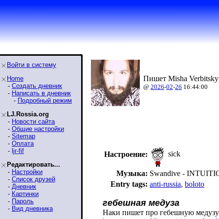
Войти в систему
Пишет Misha Verbitsky
Home
-
Создать дневник
@
2026
-
02
-
26
16:44:00
-
Написать в дневник
-
Подробный режим
LJ.Rossia.org
-
Новости сайта
-
Общие настройки
-
Sitemap
-
Оплата
-
ljr-fif
sick
Настроение:
Редактировать...
-
Настройки
Музыка:
Swandive - INTUIT
-
Список друзей
Entry tags:
anti-russia
,
boloto
-
Дневник
-
Картинки
-
Пароль
гебешная медуза
-
Вид дневника
Наки пишет про гебешную медузу