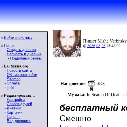
Войти в систему
Пишет Misha Verbitsky
Home
@
2026
-
03
-
26
15:48:00
-
Создать дневник
-
Написать в дневник
-
Подробный режим
LJ.Rossia.org
-
Новости сайта
-
Общие настройки
-
Sitemap
sick
-
Оплата
Настроение:
-
ljr-fif
Музыка:
In Search Of Death
Редактировать...
-
Настройки
-
Список друзей
бесплатный 
-
Дневник
-
Картинки
Смешно
-
Пароль
-
Вид дневника