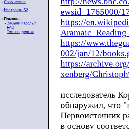
http://news.bbc.co.
Сообщества
ewsid_1765000/1
Настроить S2
Помощь
https://en.wikiped
-
Забыли пароль?
-
FAQ
Aramaic_Reading
-
Тех. поддержка
https://www.thegu
002/jan/12/books.
https://archive.or
xenberg/Christop
исследователь Ко
обнаружил, что "
Первоисточник ра
в основу соответ