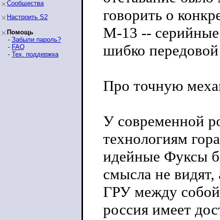
Сообщества
говорить о конкр
Настроить S2
М-13 -- серийны
Помощь
-
Забыли пароль?
шибко передовой
-
FAQ
-
Тех. поддержка
Про точную механ
У современной р
технологиям гора
идейные Фуксы б
смысла не видят,
ГРУ между собой
россия имеет дос