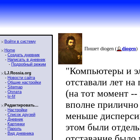
Войти в систему
Пишет diogen (
diogen
)
Home
-
Создать дневник
-
Написать в дневник
-
Подробный режим
"Компьютеры и эл
LJ.Rossia.org
-
Новости сайта
отставали лет на
-
Общие настройки
-
Sitemap
(на тот момент -
-
Оплата
-
ljr-fif
вполне прилично
Редактировать...
-
Настройки
меньше дисперсии
-
Список друзей
-
Дневник
-
Картинки
этом были отдель
-
Пароль
-
Вид дневника
отставание было 