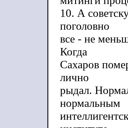
митинги проц
10. А советск
поголовно
все - не мень
Когда
Сахаров поме
лично
рыдал. Норма
нормальным
интеллигентс