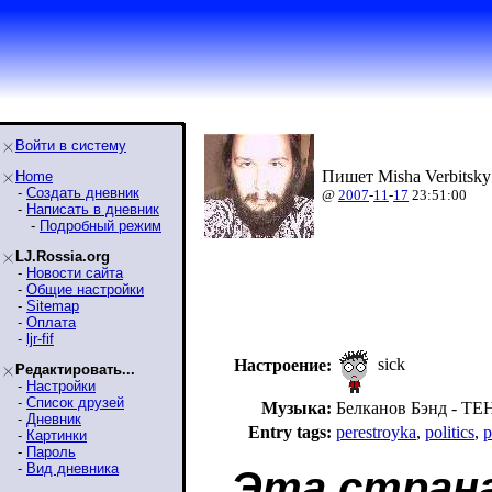
Войти в систему
Пишет Misha Verbitsky
Home
-
Создать дневник
@
2007
-
11
-
17
23:51:00
-
Написать в дневник
-
Подробный режим
LJ.Rossia.org
-
Новости сайта
-
Общие настройки
-
Sitemap
-
Оплата
-
ljr-fif
sick
Настроение:
Редактировать...
-
Настройки
-
Список друзей
Музыка:
Белканов Бэнд - Т
-
Дневник
Entry tags:
perestroyka
,
politics
,
p
-
Картинки
-
Пароль
-
Вид дневника
Эта страна 