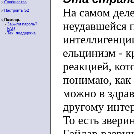
Сообщества
На самом деле
Настроить S2
Помощь
неудавшейся 
-
Забыли пароль?
-
FAQ
-
Тех. поддержка
интеллигенции
ельцинизм - к
реакцией, кот
понимаю, как
можно в здрав
другому инте
То есть звери
Гайдар разру