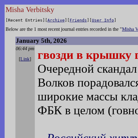
Misha Verbitsky
[Recent Entries][
Archive
][
Friends
][
User Info
]
Below are the 1 most recent journal entries recorded in the "
Misha V
January 5th, 2026
06:44 pm
гвозди в крышку
[
Link
]
Очередной скандал
Волков порадовалс
широкие массы клад
ФБК в целом (говно
...Российский хиру