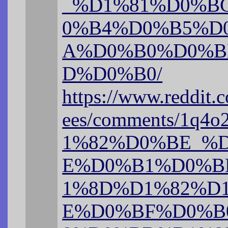
_%D1%81%D0%B
0%B4%D0%B5%D
A%D0%B0%D0%B
D%D0%B0/
https://www.reddit.c
ees/comments/1
1%82%D0%BE_%
E%D0%B1%D0%B
1%8D%D1%82%D
E%D0%BF%D0%B