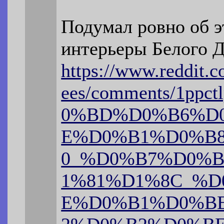
Подумал ровно об э
интерьеры Белого 
https://www.reddit.c
ees/comments/1p
0%BD%D0%B6%D
E%D0%B1%D0%B
0_%D0%B7%D0%
1%81%D1%8C_%
E%D0%B1%D0%B