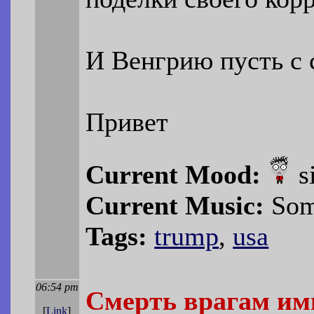
И Венгрию пусть с 
Привет
Current Mood:
s
Current Music:
Som
Tags:
trump
,
usa
06:54 pm
Смерть врагам им
[
Link
]