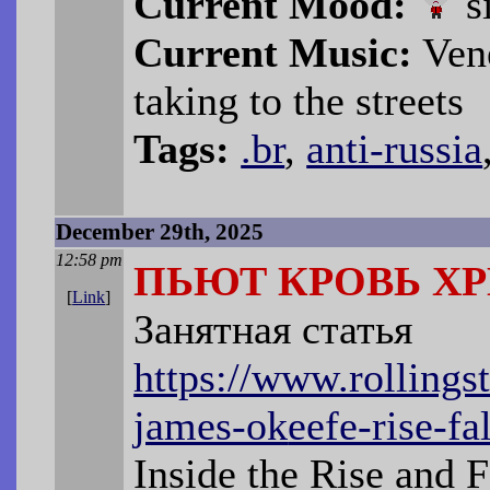
Current Mood:
s
Current Music:
Vene
taking to the streets
Tags:
.br
,
anti-russia
December 29th, 2025
12:58 pm
ПЬЮТ КРОВЬ Х
[
Link
]
Занятная статья
https://www.rollings
james-ok
eefe-rise-f
Inside the Rise and F