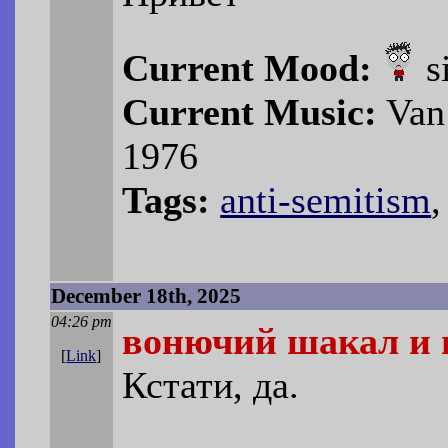
Current Mood:
s
Current Music:
Van 
1976
Tags:
anti-semitism
December 18th, 2025
04:26 pm
вонючий шакал и 
[
Link
]
Кстати, да.