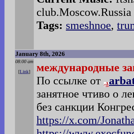
club.Moscow.Russia
Tags:
smeshnoe
,
tru
January 8th, 2026
08:00 am
международные з
[
Link
]
По ссылке от
arb
занятное чтиво о л
без санкции Конгре
https://x.com/Jonath
https://www.execfunc