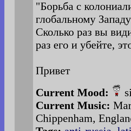
"Борьба с колониал
глобальному Западу
Сколько раз вы вид
раз его и убейте, э
Привет
Current Mood:
s
Current Music:
Mari
Chippenham, Englan
Tags:
anti-russia
,
lat