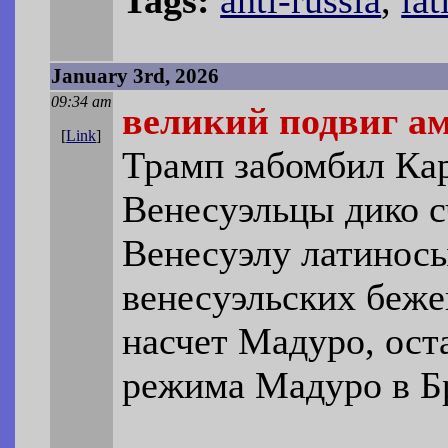
January 3rd, 2026
09:34 am
великий подвиг ам
[
Link
]
Трамп забомбил Кар
Венесуэльцы дико с
Венесуэлу латиносы
венесуэльских беже
насчет Мадуро, ост
режима Мадуро в Бр