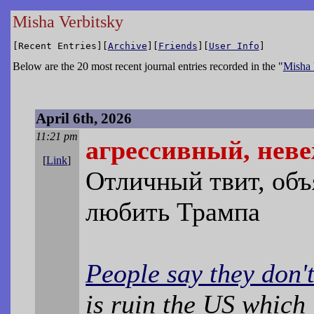
Misha Verbitsky
[Recent Entries][
Archive
][
Friends
][
User Info
]
Below are the 20 most recent journal entries recorded in the "
Misha 
April 6th, 2026
11:21 pm
агрессивный, нев
[
Link
]
Отличный твит, об
любить Трампа
People say they don't
is ruin the US which 