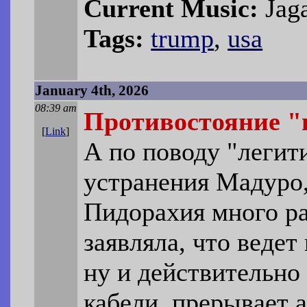
Current Music:
Jag
Tags:
trump
,
usa
January 4th, 2026
08:39 am
Противостояние "
[
Link
]
А по поводу "легит
устранения Мадуро,
Пидорахия много ра
заявляла, что веде
ну и действительно 
кабели, прерывает 